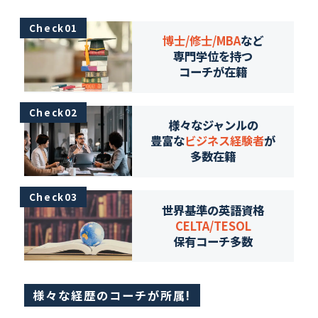
Check01
博士/修士/MBA
など
専門学位を持つ
コーチが在籍
Check02
様々なジャンルの
豊富な
ビジネス経験者
が
多数在籍
Check03
世界基準の英語資格
CELTA/TESOL
保有コーチ多数
様々な経歴のコーチが所属!