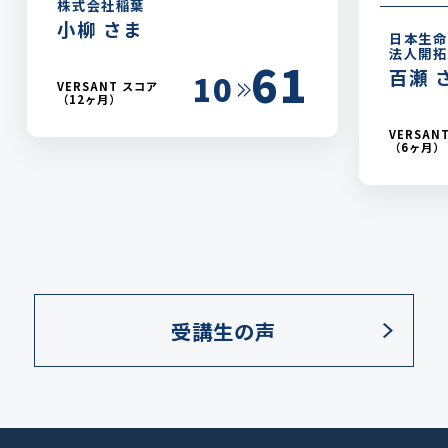
株式会社稲葉
小柳 さま
日本生命
法人開拓
61
百瀬 
10
VERSANT スコア
（12ヶ月）
VERSAN
（6ヶ月）
受講生の声