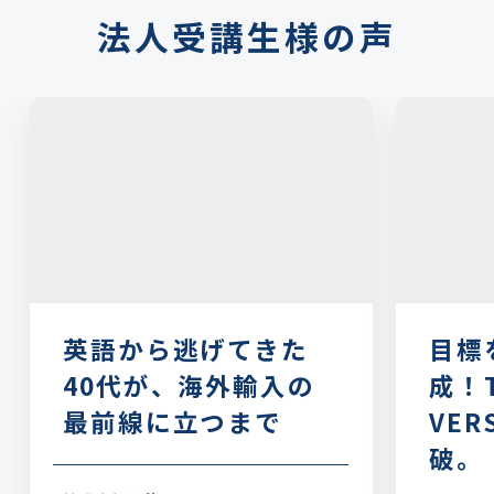
法人受講生様の声
英語から逃げてきた
目標
40代が、海外輸入の
成！T
最前線に立つまで
VER
破。