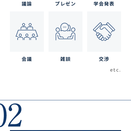
議論
プレゼン
学会発表
会議
雑談
交渉
etc.