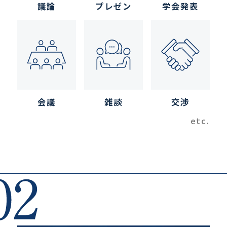
議論
プレゼン
学会発表
会議
雑談
交渉
etc.