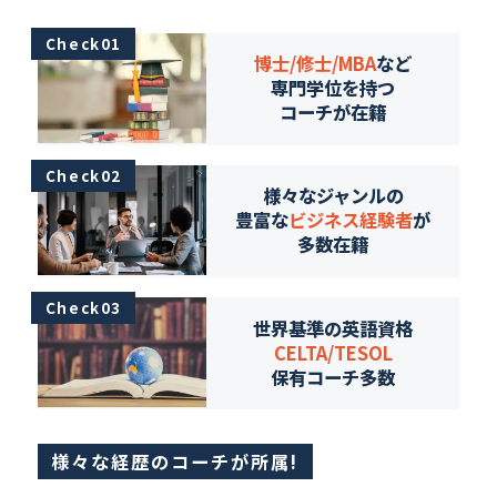
Check01
博士/修士/MBA
など
専門学位を持つ
コーチが在籍
Check02
様々なジャンルの
豊富な
ビジネス経験者
が
多数在籍
Check03
世界基準の英語資格
CELTA/TESOL
保有コーチ多数
様々な経歴のコーチが所属!