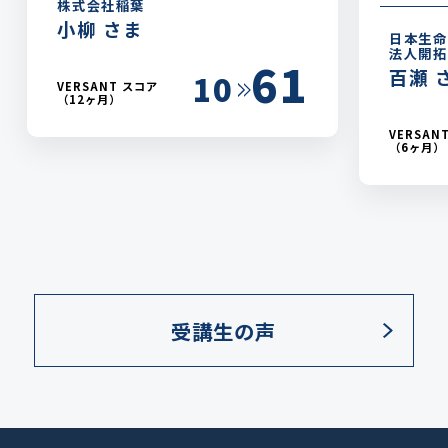
株式会社稲葉
小柳 さま
日本生命
法人開拓
61
百瀬 
10
VERSANT スコア
（12ヶ月）
VERSAN
（6ヶ月）
受講生の声