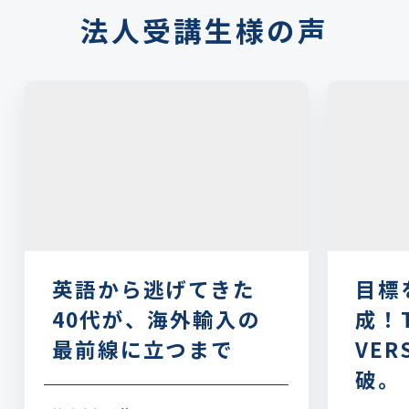
法人受講生様の声
英語から逃げてきた
目標
40代が、海外輸入の
成！T
最前線に立つまで
VER
破。