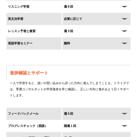
リスニング学習
週６回
英文法学習
必要に応じて
レッスン予習と復習
週３回
英語学習セミナー
随時
進捗確認とサポート
一人で学習すると、迷いや思い込みから誤った方向に進んでしまうことも。トライズで
は、専属コンサルタントが学習進捗を常に確認し、正しい方向に進めるよう日々サポー
トします。
フィードバックメール
週５回
プログレスチェック（面談）
隔週１回