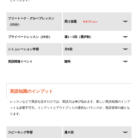
フリートーク・グループレッスン
受け放題
※オプション
（25分）
プライベートレッスン（25分）
週1～3回（選択制）
シミュレーション学習
月8回
英語関連イベント
随時
英語知識のインプット
レッスンなどで英語を話すだけでは、英語力は伸び悩みます。新しい英語知識のインプ
ットも必要不可欠。インプットとアウトプットの適切なバランスが、英語習得の鍵とな
ります。
スピーキング学習
週６回