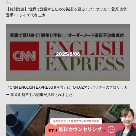
た。
【特別対談】“世界で活躍するための英語”を語る！プロサッカー 菅原 由勢
選手×トライズ代表 三木
2025/8/06
『CNN ENGLISH EXPRESS 9月号』にTORAIZアンバサダーのプロサッカ
ー 菅原由勢選手の記事が掲載されました。
2025/8/01