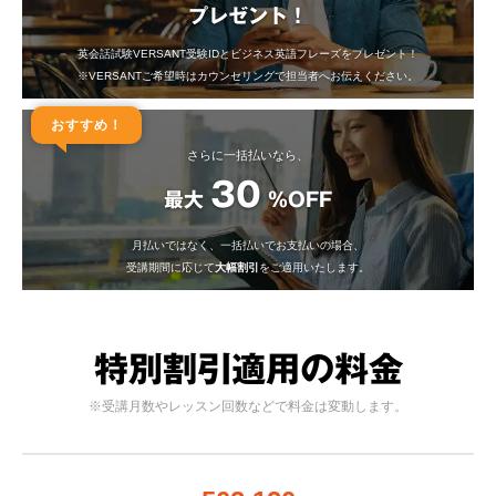
プレゼント！
英会話試験VERSANT受験IDとビジネス英語フレーズをプレゼント！
※VERSANTご希望時はカウンセリングで担当者へお伝えください。
おすすめ！
さらに一括払いなら、
30
最大
%OFF
月払いではなく、一括払いでお支払いの場合、
受講期間に応じて
大幅割引
をご適用いたします。
特別割引適用の料金
※受講月数やレッスン回数などで料金は変動します。