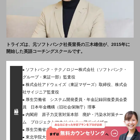
トライズは、元ソフトバンク社長室長の三木雄信が、2015年に
開始した英語コーチングスクールです。
ソフトバンク・テクノロジー株式会社（ソフトバンク・
グループ・東証一部）監査役
株式会社アドウェイズ（東証マザーズ）取締役、株式会
社サイジニア監査役
厚生労働省 システム開発委員・年金記録回復委員会委
員 日本年金機構（旧社会保険庁）理事
経歴
内閣府 原子力災害対策本部 廃炉・汚染水対策チー
ム プロジェクトマネジメント・アドバイザー
厚生労働省大臣政策室政策官
東北学院大学経営研究所客員研究員