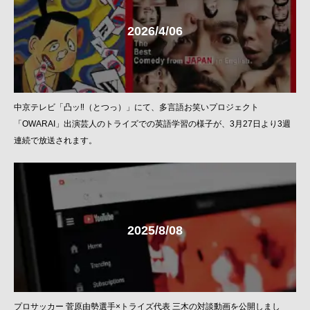
2026/4/06
中京テレビ「凸ッ‼︎（とつっ）」にて、多言語お笑いプロジェクト
「OWARAI」出演芸人のトライズでの英語学習の様子が、3月27日より3週
連続で放送されます。
2025/8/08
プロサッカー 菅原由勢選手×トライズ代表 三木の対談動画を公開しまし