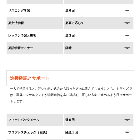
リスニング学習
週６回
英文法学習
必要に応じて
レッスン予習と復習
週３回
英語学習セミナー
随時
進捗確認とサポート
一人で学習すると、迷いや思い込みから誤った方向に進んでしまうことも。トライズで
は、専属コンサルタントが学習進捗を常に確認し、正しい方向に進めるよう日々サポー
トします。
フィードバックメール
週５回
プログレスチェック（面談）
隔週１回