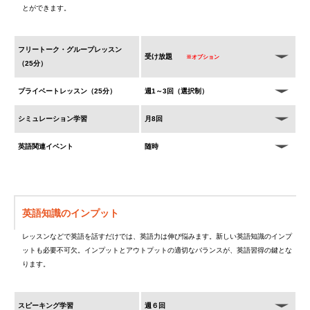
とができます。
フリートーク・グループレッスン
受け放題
※オプション
（25分）
プライベートレッスン（25分）
週1～3回（選択制）
シミュレーション学習
月8回
英語関連イベント
随時
英語知識のインプット
レッスンなどで英語を話すだけでは、英語力は伸び悩みます。新しい英語知識のインプ
ットも必要不可欠。インプットとアウトプットの適切なバランスが、英語習得の鍵とな
ります。
スピーキング学習
週６回