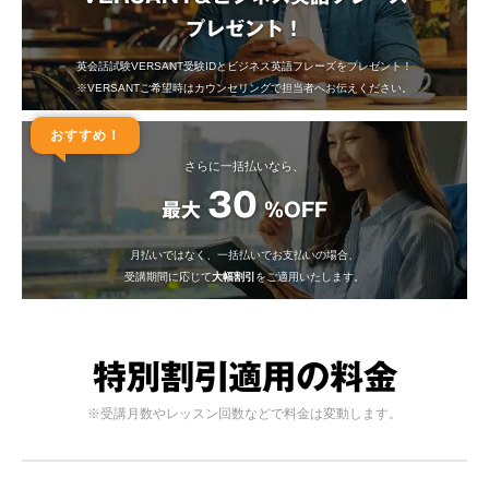
プレゼント！
英会話試験VERSANT受験IDとビジネス英語フレーズをプレゼント！
※VERSANTご希望時はカウンセリングで担当者へお伝えください。
おすすめ！
さらに一括払いなら、
30
最大
%OFF
月払いではなく、一括払いでお支払いの場合、
受講期間に応じて
大幅割引
をご適用いたします。
特別割引適用の料金
※受講月数やレッスン回数などで料金は変動します。