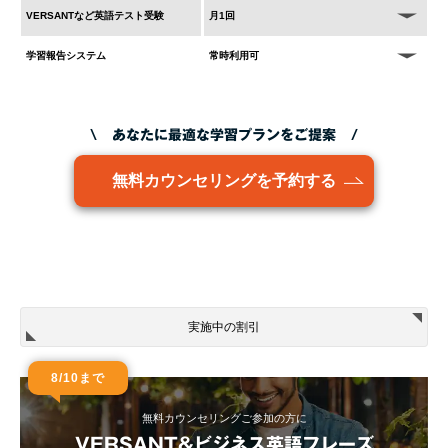
VERSANTなど英語テスト受験
月1回
学習報告システム
常時利用可
\ あなたに最適な学習プランをご提案 /
無料カウンセリングを予約する
実施中の割引
8/10まで
無料カウンセリングご参加の方に
VERSANT&ビジネス英語フレーズ