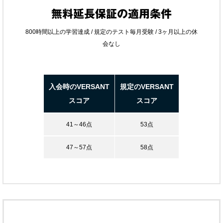
無料延長保証の適用条件
800時間以上の学習達成 / 規定のテスト毎月受験 / 3ヶ月以上の休
会なし
入会時のVERSANT
規定のVERSANT
スコア
スコア
41～46点
53点
47～57点
58点