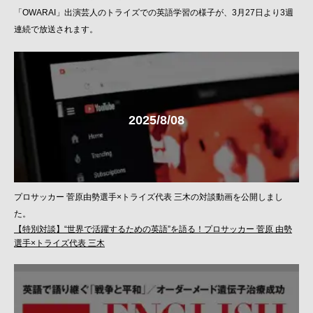
「OWARAI」出演芸人のトライズでの英語学習の様子が、3月27日より3週
連続で放送されます。
2025/8/08
プロサッカー 菅原由勢選手×トライズ代表 三木の対談動画を公開しまし
た。
【特別対談】“世界で活躍するための英語”を語る！プロサッカー 菅原 由勢
選手×トライズ代表 三木