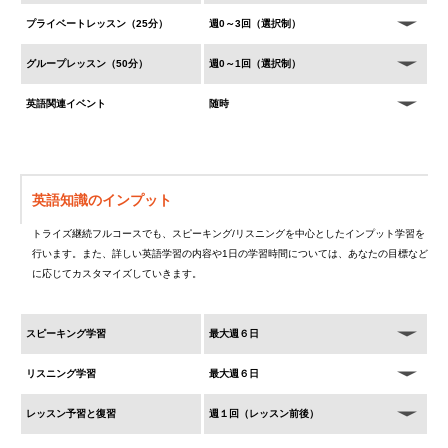
プライベートレッスン（25分）
週0～3回（選択制）
グループレッスン（50分）
週0～1回（選択制）
英語関連イベント
随時
英語知識のインプット
トライズ継続フルコースでも、スピーキング/リスニングを中心としたインプット学習を
行います。また、詳しい英語学習の内容や1日の学習時間については、あなたの目標など
に応じてカスタマイズしていきます。
スピーキング学習
最大週６日
リスニング学習
最大週６日
レッスン予習と復習
週１回（レッスン前後）