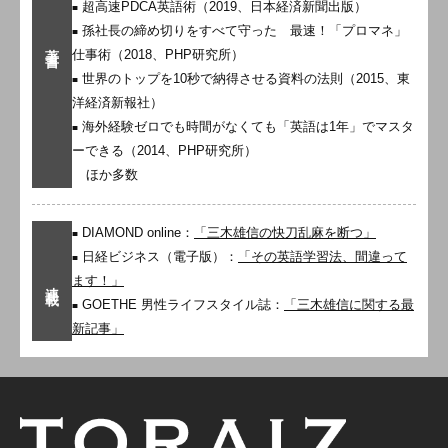
超高速PDCA英語術（2019、日本経済新聞出版）
孫社長の締め切りをすべて守った 最速！「プロマネ」
著書
仕事術（2018、PHP研究所）
世界のトップを10秒で納得させる資料の法則（2015、東
洋経済新報社）
海外経験ゼロでも時間がなくても「英語は1年」でマスタ
ーできる（2014、PHP研究所）
ほか多数
DIAMOND online：
「三木雄信の快刀乱麻を断つ」
日経ビジネス（電子版）：
「その英語学習法、間違って
ます！」
連載
GOETHE 男性ライフスタイル誌：
「三木雄信に関する最
新記事」