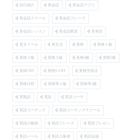
自己紹介
英会話
英会話アプリ
英会話スクール
英会話フレーズ
英会話レッスン
英会話教室
英単語
英文メール
英文法
英検
英検１級
英検２級
英検３級
英検4級
英検5級
英検CBT
英検S-CBT
英検学習法
英検日程
英検準１級
英検準2級
英熟語
英語
英語コーチ
英語コーチング
英語コーチングスクール
英語の勉強
英語フレーズ
英語プレゼン
英語メール
英語上級者
英語会議