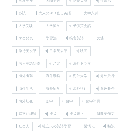
国連英検
国際学会
基礎英語
外資系
多読
大人のやり直し英語
大学入試
大学受験
大学留学
子供英会話
学会発表
学習法
接客英語
文法
旅行英会話
日常英会話
映画
法人英語研修
洋楽
海外ドラマ
海外出張
海外勤務
海外大学
海外旅行
海外生活
海外留学
海外移住
海外赴任
海外駐在
独学
留学
留学準備
異文化理解
発音
発音矯正
瞬間英作文
社会人
社会人の英語学習
習慣化
翻訳