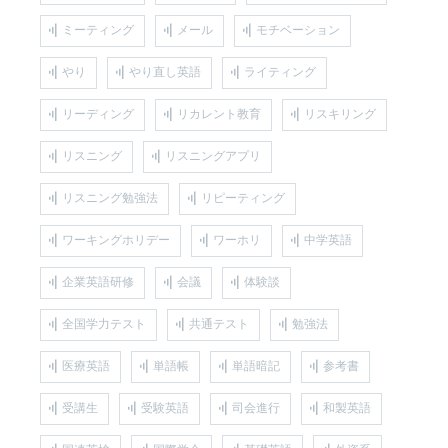
ミーティング
メール
モチベーション
やり
やり直し英語
ライティング
リーディング
リカレント教育
リスキリング
リスニング
リスニングアプリ
リスニング勉強法
リピーティング
ワーキングホリデー
ワーホリ
中学英語
企業英語研修
会議
体験談
全国学力テスト
共通テスト
勉強法
医療英語
単語帳
単語暗記
参考書
受講生
受験英語
司会進行
和製英語