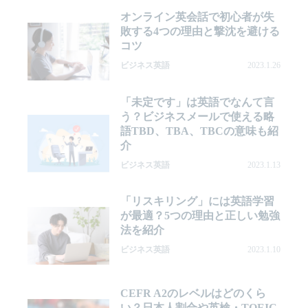
オンライン英会話で初心者が失
敗する4つの理由と撃沈を避ける
コツ
ビジネス英語
2023.1.26
「未定です」は英語でなんて言
う？ビジネスメールで使える略
語TBD、TBA、TBCの意味も紹
介
ビジネス英語
2023.1.13
「リスキリング」には英語学習
が最適？5つの理由と正しい勉強
法を紹介
ビジネス英語
2023.1.10
CEFR A2のレベルはどのくら
い？日本人割合や英検・TOEIC