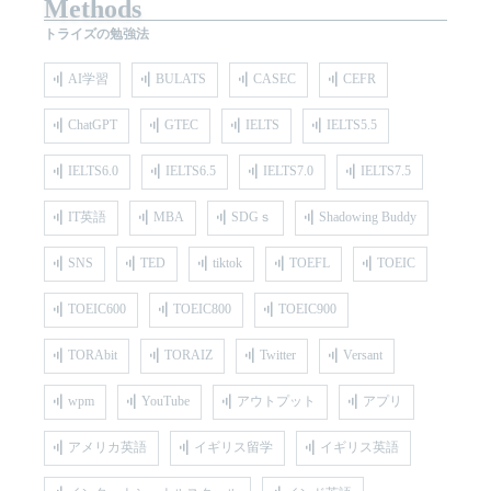
Methods
トライズの勉強法
AI学習
BULATS
CASEC
CEFR
ChatGPT
GTEC
IELTS
IELTS5.5
IELTS6.0
IELTS6.5
IELTS7.0
IELTS7.5
IT英語
MBA
SDGｓ
Shadowing Buddy
SNS
TED
tiktok
TOEFL
TOEIC
TOEIC600
TOEIC800
TOEIC900
TORAbit
TORAIZ
Twitter
Versant
wpm
YouTube
アウトプット
アプリ
アメリカ英語
イギリス留学
イギリス英語