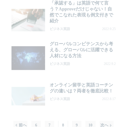
「承認する」は英語で何て言
う？Approveだけじゃない！自
然でこなれた表現も例文付きで
紹介
ビジネス英語
2022.9.25
グローバルコンピテンスから考
える、グローバルに活躍できる
人材になる方法
ビジネス英語
2022.9.2
オンライン留学と英語コーチン
グの違いは？両者を徹底比較！
ビジネス英語
2022.8.17
前へ
6
7
8
9
10
次へ