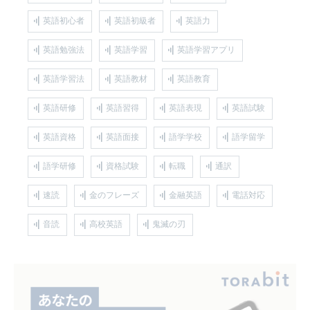
英語初心者
英語初級者
英語力
英語勉強法
英語学習
英語学習アプリ
英語学習法
英語教材
英語教育
英語研修
英語習得
英語表現
英語試験
英語資格
英語面接
語学学校
語学留学
語学研修
資格試験
転職
通訳
速読
金のフレーズ
金融英語
電話対応
音読
高校英語
鬼滅の刃