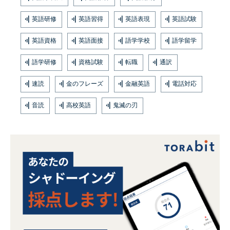
英語研修
英語習得
英語表現
英語試験
英語資格
英語面接
語学学校
語学留学
語学研修
資格試験
転職
通訳
速読
金のフレーズ
金融英語
電話対応
音読
高校英語
鬼滅の刃