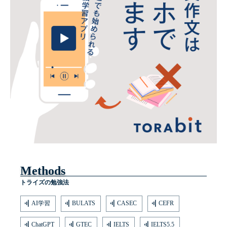
Methods
トライズの勉強法
AI学習
BULATS
CASEC
CEFR
ChatGPT
GTEC
IELTS
IELTS5.5