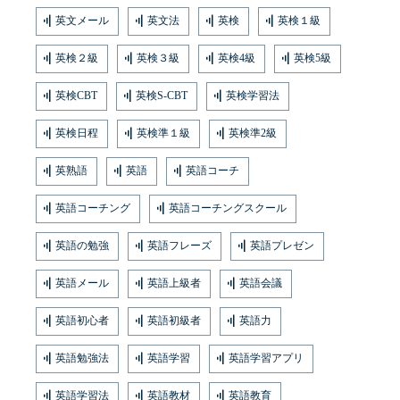
英文メール
英文法
英検
英検１級
英検２級
英検３級
英検4級
英検5級
英検CBT
英検S-CBT
英検学習法
英検日程
英検準１級
英検準2級
英熟語
英語
英語コーチ
英語コーチング
英語コーチングスクール
英語の勉強
英語フレーズ
英語プレゼン
英語メール
英語上級者
英語会議
英語初心者
英語初級者
英語力
英語勉強法
英語学習
英語学習アプリ
英語学習法
英語教材
英語教育