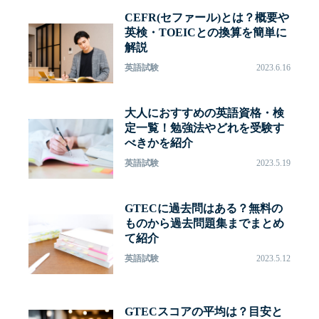
CEFR(セファール)とは？概要や
英検・TOEICとの換算を簡単に
解説
英語試験
2023.6.16
大人におすすめの英語資格・検
定一覧！勉強法やどれを受験す
べきかを紹介
英語試験
2023.5.19
GTECに過去問はある？無料の
ものから過去問題集までまとめ
て紹介
英語試験
2023.5.12
GTECスコアの平均は？目安と