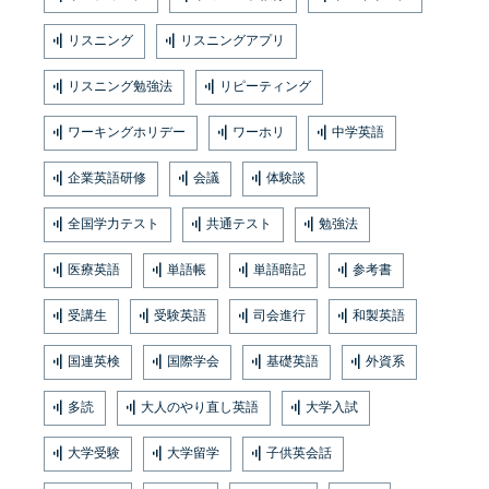
リスニング
リスニングアプリ
リスニング勉強法
リピーティング
ワーキングホリデー
ワーホリ
中学英語
企業英語研修
会議
体験談
全国学力テスト
共通テスト
勉強法
医療英語
単語帳
単語暗記
参考書
受講生
受験英語
司会進行
和製英語
国連英検
国際学会
基礎英語
外資系
多読
大人のやり直し英語
大学入試
大学受験
大学留学
子供英会話