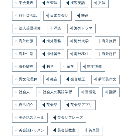
学会発表
学習法
接客英語
文法
旅行英会話
日常英会話
映画
法人英語研修
洋楽
海外ドラマ
海外出張
海外勤務
海外大学
海外旅行
海外生活
海外留学
海外移住
海外赴任
海外駐在
独学
留学
留学準備
異文化理解
発音
発音矯正
瞬間英作文
社会人
社会人の英語学習
習慣化
翻訳
自己紹介
英会話
英会話アプリ
英会話スクール
英会話フレーズ
英会話レッスン
英会話教室
英単語