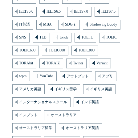
IELTS6.0
IELTS6.5
IELTS7.0
IELTS7.5
IT英語
MBA
SDGｓ
Shadowing Buddy
SNS
TED
tiktok
TOEFL
TOEIC
TOEIC600
TOEIC800
TOEIC900
TORAbit
TORAIZ
Twitter
Versant
wpm
YouTube
アウトプット
アプリ
アメリカ英語
イギリス留学
イギリス英語
インターナショナルスクール
インド英語
インプット
オーストラリア
オーストラリア留学
オーストラリア英語