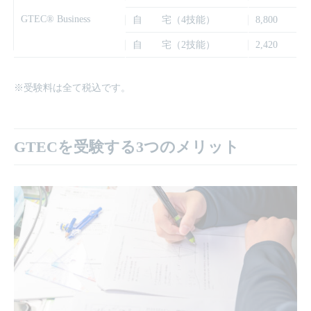
GTEC® Business
自 宅（4技能）
8,800
自 宅（2技能）
2,420
※受験料は全て税込です。
GTECを受験する3つのメリット