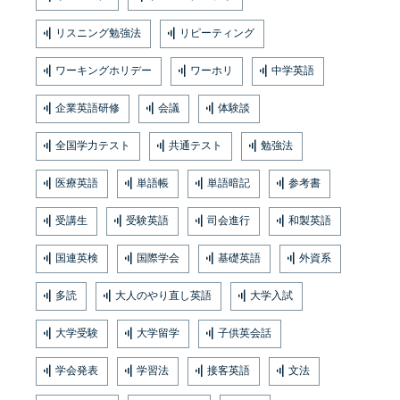
リスニング勉強法
リピーティング
ワーキングホリデー
ワーホリ
中学英語
企業英語研修
会議
体験談
全国学力テスト
共通テスト
勉強法
医療英語
単語帳
単語暗記
参考書
受講生
受験英語
司会進行
和製英語
国連英検
国際学会
基礎英語
外資系
多読
大人のやり直し英語
大学入試
大学受験
大学留学
子供英会話
学会発表
学習法
接客英語
文法