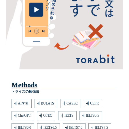
Methods
トライズの勉強法
AI学習
BULATS
CASEC
CEFR
ChatGPT
GTEC
IELTS
IELTS5.5
IELTS6.0
IELTS6.5
IELTS7.0
IELTS7.5