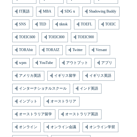
IT英語
MBA
SDGｓ
Shadowing Buddy
SNS
TED
tiktok
TOEFL
TOEIC
TOEIC600
TOEIC800
TOEIC900
TORAbit
TORAIZ
Twitter
Versant
wpm
YouTube
アウトプット
アプリ
アメリカ英語
イギリス留学
イギリス英語
インターナショナルスクール
インド英語
インプット
オーストラリア
オーストラリア留学
オーストラリア英語
オンライン
オンライン会議
オンライン学習