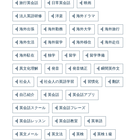
旅行英会話
日常英会話
映画
法人英語研修
洋楽
海外ドラマ
海外出張
海外勤務
海外大学
海外旅行
海外生活
海外留学
海外移住
海外赴任
海外駐在
独学
留学
留学準備
異文化理解
発音
発音矯正
瞬間英作文
社会人
社会人の英語学習
習慣化
翻訳
自己紹介
英会話
英会話アプリ
英会話スクール
英会話フレーズ
英会話レッスン
英会話教室
英単語
英文メール
英文法
英検
英検１級