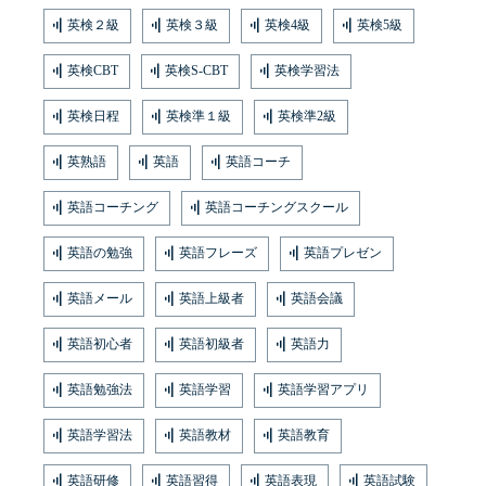
英検２級
英検３級
英検4級
英検5級
英検CBT
英検S-CBT
英検学習法
英検日程
英検準１級
英検準2級
英熟語
英語
英語コーチ
英語コーチング
英語コーチングスクール
英語の勉強
英語フレーズ
英語プレゼン
英語メール
英語上級者
英語会議
英語初心者
英語初級者
英語力
英語勉強法
英語学習
英語学習アプリ
英語学習法
英語教材
英語教育
英語研修
英語習得
英語表現
英語試験