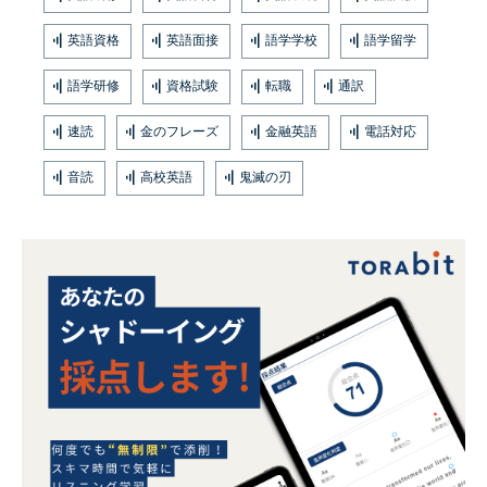
英語資格
英語面接
語学学校
語学留学
語学研修
資格試験
転職
通訳
速読
金のフレーズ
金融英語
電話対応
音読
高校英語
鬼滅の刃