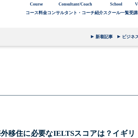
Course
Consultant/Coach
School
V
コース料金
コンサルタント・コーチ紹介
スクール一覧
受講
新着記事
ビジネ
海外移住に必要なIELTSスコアは？イギリ