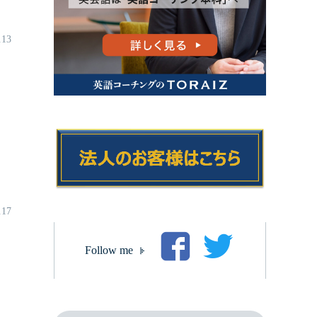
.13
.17
Follow me