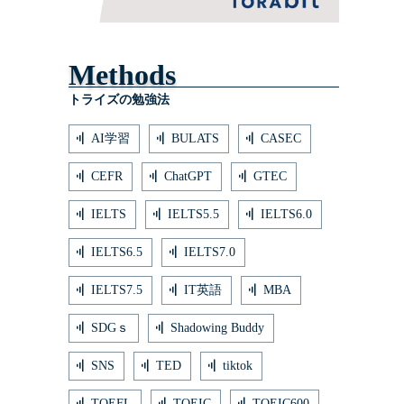
Methods
トライズの勉強法
AI学習
BULATS
CASEC
CEFR
ChatGPT
GTEC
IELTS
IELTS5.5
IELTS6.0
IELTS6.5
IELTS7.0
IELTS7.5
IT英語
MBA
SDGｓ
Shadowing Buddy
SNS
TED
tiktok
TOEFL
TOEIC
TOEIC600