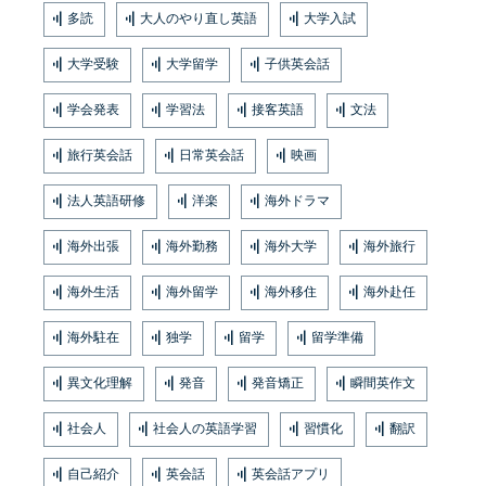
多読
大人のやり直し英語
大学入試
大学受験
大学留学
子供英会話
学会発表
学習法
接客英語
文法
旅行英会話
日常英会話
映画
法人英語研修
洋楽
海外ドラマ
海外出張
海外勤務
海外大学
海外旅行
海外生活
海外留学
海外移住
海外赴任
海外駐在
独学
留学
留学準備
異文化理解
発音
発音矯正
瞬間英作文
社会人
社会人の英語学習
習慣化
翻訳
自己紹介
英会話
英会話アプリ