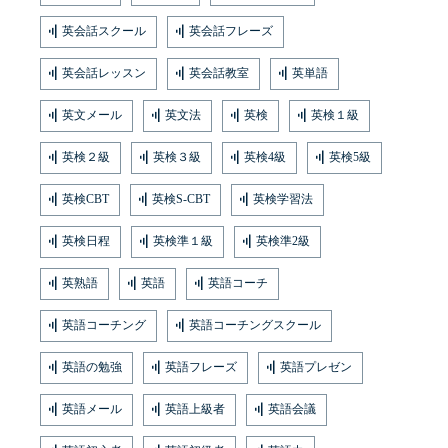
英会話スクール
英会話フレーズ
英会話レッスン
英会話教室
英単語
英文メール
英文法
英検
英検１級
英検２級
英検３級
英検4級
英検5級
英検CBT
英検S-CBT
英検学習法
英検日程
英検準１級
英検準2級
英熟語
英語
英語コーチ
英語コーチング
英語コーチングスクール
英語の勉強
英語フレーズ
英語プレゼン
英語メール
英語上級者
英語会議