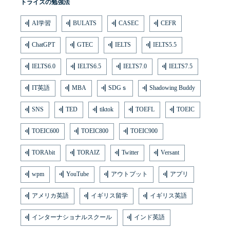
トライズの勉強法
AI学習
BULATS
CASEC
CEFR
ChatGPT
GTEC
IELTS
IELTS5.5
IELTS6.0
IELTS6.5
IELTS7.0
IELTS7.5
IT英語
MBA
SDGｓ
Shadowing Buddy
SNS
TED
tiktok
TOEFL
TOEIC
TOEIC600
TOEIC800
TOEIC900
TORAbit
TORAIZ
Twitter
Versant
wpm
YouTube
アウトプット
アプリ
アメリカ英語
イギリス留学
イギリス英語
インターナショナルスクール
インド英語