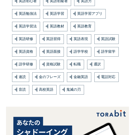
英語初心者
英語初級者
英語力
英語勉強法
英語学習
英語学習アプリ
英語学習法
英語教材
英語教育
英語研修
英語習得
英語表現
英語試験
英語資格
英語面接
語学学校
語学留学
語学研修
資格試験
転職
通訳
速読
金のフレーズ
金融英語
電話対応
音読
高校英語
鬼滅の刃