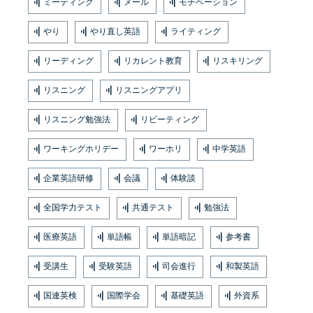
ミーティング
メール
モチベーション
やり
やり直し英語
ライティング
リーディング
リカレント教育
リスキリング
リスニング
リスニングアプリ
リスニング勉強法
リピーティング
ワーキングホリデー
ワーホリ
中学英語
企業英語研修
会議
体験談
全国学力テスト
共通テスト
勉強法
医療英語
単語帳
単語暗記
参考書
受講生
受験英語
司会進行
和製英語
国連英検
国際学会
基礎英語
外資系