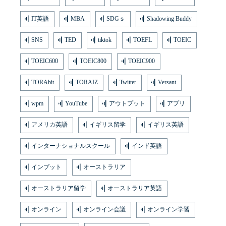
IT英語
MBA
SDGｓ
Shadowing Buddy
SNS
TED
tiktok
TOEFL
TOEIC
TOEIC600
TOEIC800
TOEIC900
TORAbit
TORAIZ
Twitter
Versant
wpm
YouTube
アウトプット
アプリ
アメリカ英語
イギリス留学
イギリス英語
インターナショナルスクール
インド英語
インプット
オーストラリア
オーストラリア留学
オーストラリア英語
オンライン
オンライン会議
オンライン学習