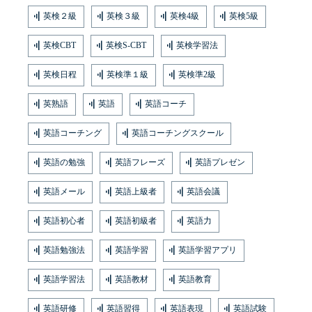
英検２級
英検３級
英検4級
英検5級
英検CBT
英検S-CBT
英検学習法
英検日程
英検準１級
英検準2級
英熟語
英語
英語コーチ
英語コーチング
英語コーチングスクール
英語の勉強
英語フレーズ
英語プレゼン
英語メール
英語上級者
英語会議
英語初心者
英語初級者
英語力
英語勉強法
英語学習
英語学習アプリ
英語学習法
英語教材
英語教育
英語研修
英語習得
英語表現
英語試験