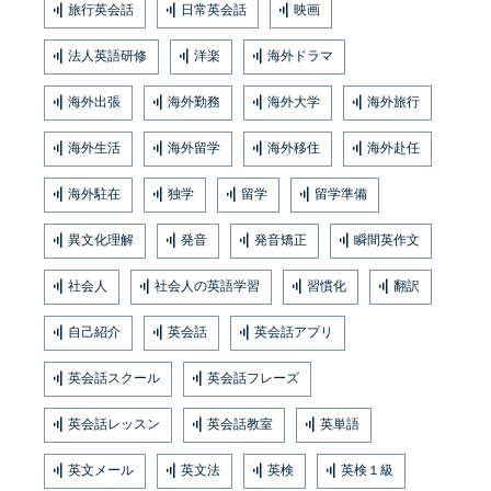
旅行英会話
日常英会話
映画
法人英語研修
洋楽
海外ドラマ
海外出張
海外勤務
海外大学
海外旅行
海外生活
海外留学
海外移住
海外赴任
海外駐在
独学
留学
留学準備
異文化理解
発音
発音矯正
瞬間英作文
社会人
社会人の英語学習
習慣化
翻訳
自己紹介
英会話
英会話アプリ
英会話スクール
英会話フレーズ
英会話レッスン
英会話教室
英単語
英文メール
英文法
英検
英検１級