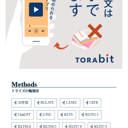
Methods
トライズの勉強法
AI学習
BULATS
CASEC
CEFR
ChatGPT
GTEC
IELTS
IELTS5.5
IELTS6.0
IELTS6.5
IELTS7.0
IELTS7.5