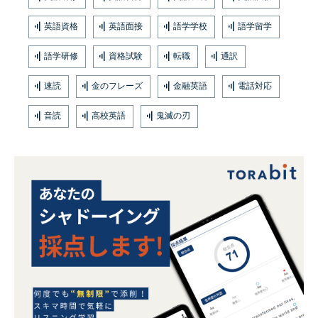
英語資格
英語面接
語学学校
語学留学
語学研修
資格試験
転職
通訳
速読
金のフレーズ
金融英語
電話対応
音読
高校英語
鬼滅の刃