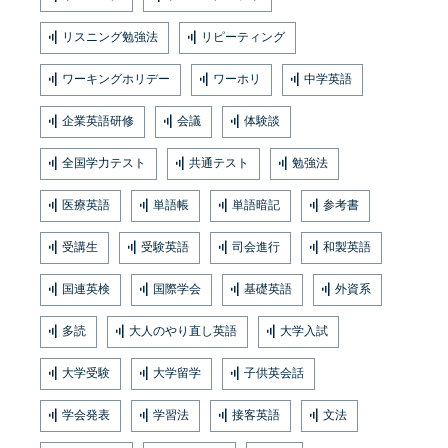
リスニング勉強法
リピーティング
ワーキングホリデー
ワーホリ
中学英語
企業英語研修
会議
体験談
全国学力テスト
共通テスト
勉強法
医療英語
単語帳
単語暗記
参考書
受講生
受験英語
司会進行
和製英語
国連英検
国際学会
基礎英語
外資系
多読
大人のやり直し英語
大学入試
大学受験
大学留学
子供英会話
学会発表
学習法
接客英語
文法