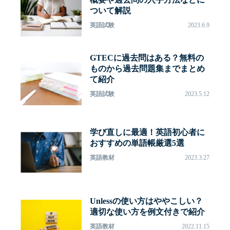
ついて解説
英語試験
2023.6.9
GTECに過去問はある？無料の
ものから過去問題集までまとめ
て紹介
英語試験
2023.5.12
学び直しに最適！英語初心者に
おすすめの単語帳厳選5選
英語教材
2023.3.27
Unlessの使い方はややこしい？
適切な使い方を例文付きで紹介
英語教材
2022.11.15