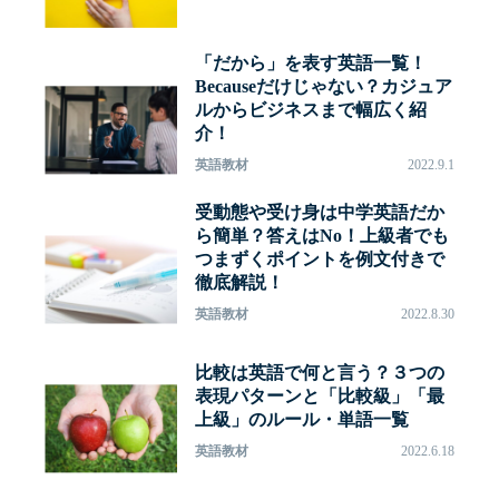
「だから」を表す英語一覧！
Becauseだけじゃない？カジュア
ルからビジネスまで幅広く紹
介！
英語教材
2022.9.1
受動態や受け身は中学英語だか
ら簡単？答えはNo！上級者でも
つまずくポイントを例文付きで
徹底解説！
英語教材
2022.8.30
比較は英語で何と言う？３つの
表現パターンと「比較級」「最
上級」のルール・単語一覧
英語教材
2022.6.18