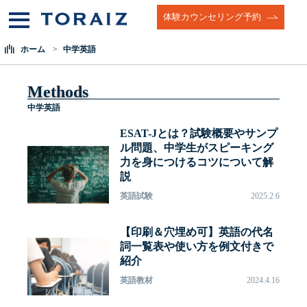
体験カウンセリング予約
ホーム
中学英語
Methods
中学英語
ESAT-Jとは？試験概要やサンプ
ル問題、中学生がスピーキング
力を身につけるコツについて解
説
英語試験
2025.2.6
【印刷＆穴埋め可】英語の代名
詞一覧表や使い方を例文付きで
紹介
英語教材
2024.4.16