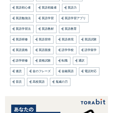
英語初心者
英語初級者
英語力
英語勉強法
英語学習
英語学習アプリ
英語学習法
英語教材
英語教育
英語研修
英語習得
英語表現
英語試験
英語資格
英語面接
語学学校
語学留学
語学研修
資格試験
転職
通訳
速読
金のフレーズ
金融英語
電話対応
音読
高校英語
鬼滅の刃