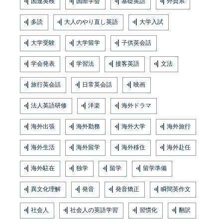
国連英検
国際学会
基礎英語
外資系
多読
大人のやり直し英語
大学入試
大学受験
大学留学
子供英会話
学会発表
学習法
接客英語
文法
旅行英会話
日常英会話
映画
法人英語研修
洋楽
海外ドラマ
海外出張
海外勤務
海外大学
海外旅行
海外生活
海外留学
海外移住
海外赴任
海外駐在
独学
留学
留学準備
異文化理解
発音
発音矯正
瞬間英作文
社会人
社会人の英語学習
習慣化
翻訳