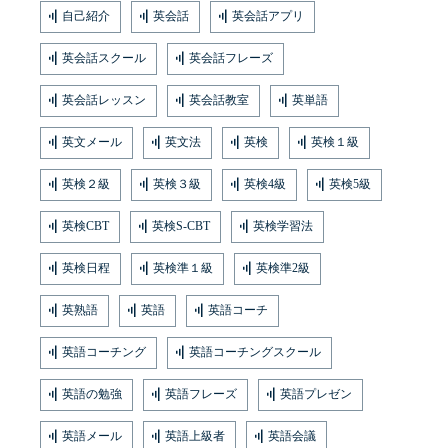
自己紹介
英会話
英会話アプリ
英会話スクール
英会話フレーズ
英会話レッスン
英会話教室
英単語
英文メール
英文法
英検
英検１級
英検２級
英検３級
英検4級
英検5級
英検CBT
英検S-CBT
英検学習法
英検日程
英検準１級
英検準2級
英熟語
英語
英語コーチ
英語コーチング
英語コーチングスクール
英語の勉強
英語フレーズ
英語プレゼン
英語メール
英語上級者
英語会議