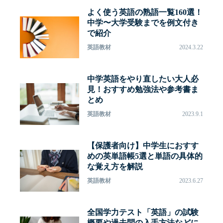
よく使う英語の熟語一覧160選！
中学〜大学受験までを例文付き
で紹介
英語教材
2024.3.22
中学英語をやり直したい大人必
見！おすすめ勉強法や参考書ま
とめ
英語教材
2023.9.1
【保護者向け】中学生におすす
めの英単語帳5選と単語の具体的
な覚え方を解説
英語教材
2023.6.27
全国学力テスト「英語」の試験
概要や過去問の入手方法などに