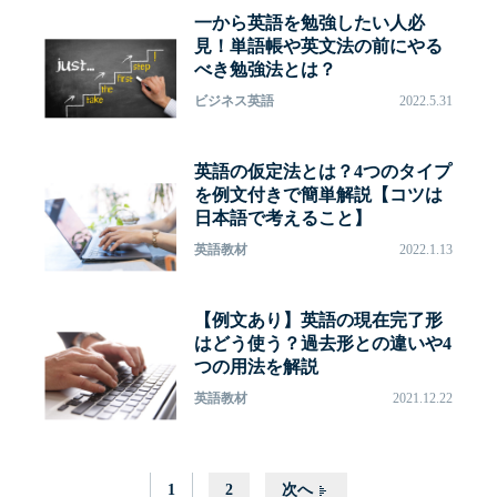
一から英語を勉強したい人必
見！単語帳や英文法の前にやる
べき勉強法とは？
ビジネス英語
2022.5.31
英語の仮定法とは？4つのタイプ
を例文付きで簡単解説【コツは
日本語で考えること】
英語教材
2022.1.13
【例文あり】英語の現在完了形
はどう使う？過去形との違いや4
つの用法を解説
英語教材
2021.12.22
1
2
次へ