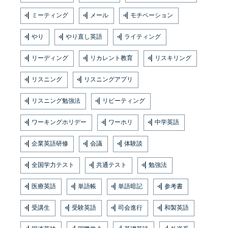
ミーティング
メール
モチベーション
やり
やり直し英語
ライティング
リーディング
リカレント教育
リスキリング
リスニング
リスニングアプリ
リスニング勉強法
リピーティング
ワーキングホリデー
ワーホリ
中学英語
企業英語研修
会議
体験談
全国学力テスト
共通テスト
勉強法
医療英語
単語帳
単語暗記
参考書
受講生
受験英語
司会進行
和製英語