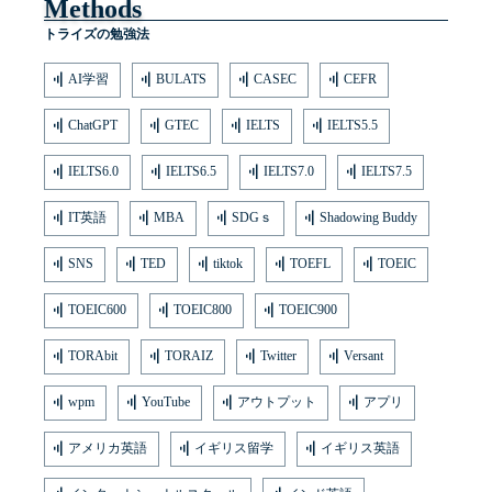
Methods
トライズの勉強法
AI学習
BULATS
CASEC
CEFR
ChatGPT
GTEC
IELTS
IELTS5.5
IELTS6.0
IELTS6.5
IELTS7.0
IELTS7.5
IT英語
MBA
SDGｓ
Shadowing Buddy
SNS
TED
tiktok
TOEFL
TOEIC
TOEIC600
TOEIC800
TOEIC900
TORAbit
TORAIZ
Twitter
Versant
wpm
YouTube
アウトプット
アプリ
アメリカ英語
イギリス留学
イギリス英語