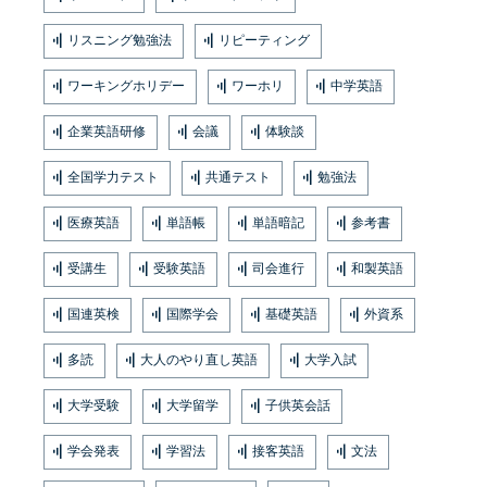
リスニング勉強法
リピーティング
ワーキングホリデー
ワーホリ
中学英語
企業英語研修
会議
体験談
全国学力テスト
共通テスト
勉強法
医療英語
単語帳
単語暗記
参考書
受講生
受験英語
司会進行
和製英語
国連英検
国際学会
基礎英語
外資系
多読
大人のやり直し英語
大学入試
大学受験
大学留学
子供英会話
学会発表
学習法
接客英語
文法