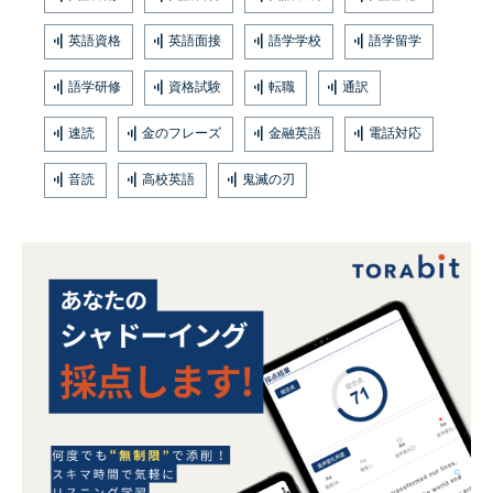
英語資格
英語面接
語学学校
語学留学
語学研修
資格試験
転職
通訳
速読
金のフレーズ
金融英語
電話対応
音読
高校英語
鬼滅の刃