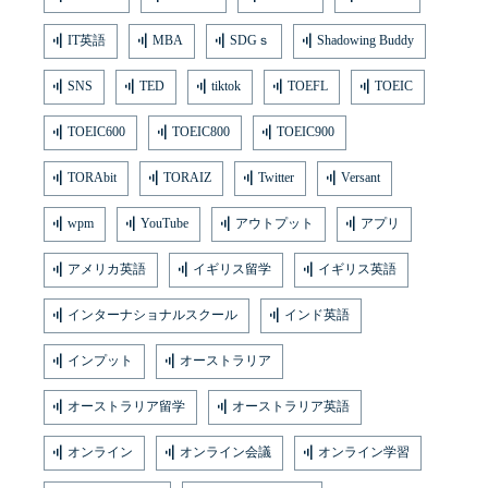
IT英語
MBA
SDGｓ
Shadowing Buddy
SNS
TED
tiktok
TOEFL
TOEIC
TOEIC600
TOEIC800
TOEIC900
TORAbit
TORAIZ
Twitter
Versant
wpm
YouTube
アウトプット
アプリ
アメリカ英語
イギリス留学
イギリス英語
インターナショナルスクール
インド英語
インプット
オーストラリア
オーストラリア留学
オーストラリア英語
オンライン
オンライン会議
オンライン学習