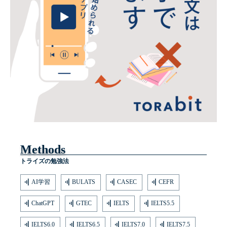
Methods
トライズの勉強法
AI学習
BULATS
CASEC
CEFR
ChatGPT
GTEC
IELTS
IELTS5.5
IELTS6.0
IELTS6.5
IELTS7.0
IELTS7.5