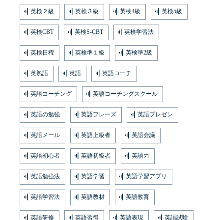
英検２級
英検３級
英検4級
英検5級
英検CBT
英検S-CBT
英検学習法
英検日程
英検準１級
英検準2級
英熟語
英語
英語コーチ
英語コーチング
英語コーチングスクール
英語の勉強
英語フレーズ
英語プレゼン
英語メール
英語上級者
英語会議
英語初心者
英語初級者
英語力
英語勉強法
英語学習
英語学習アプリ
英語学習法
英語教材
英語教育
英語研修
英語習得
英語表現
英語試験