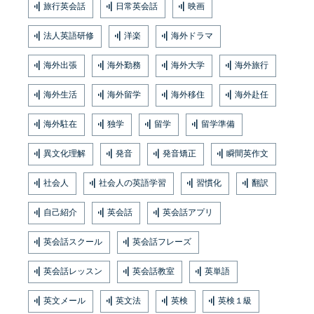
旅行英会話
日常英会話
映画
法人英語研修
洋楽
海外ドラマ
海外出張
海外勤務
海外大学
海外旅行
海外生活
海外留学
海外移住
海外赴任
海外駐在
独学
留学
留学準備
異文化理解
発音
発音矯正
瞬間英作文
社会人
社会人の英語学習
習慣化
翻訳
自己紹介
英会話
英会話アプリ
英会話スクール
英会話フレーズ
英会話レッスン
英会話教室
英単語
英文メール
英文法
英検
英検１級