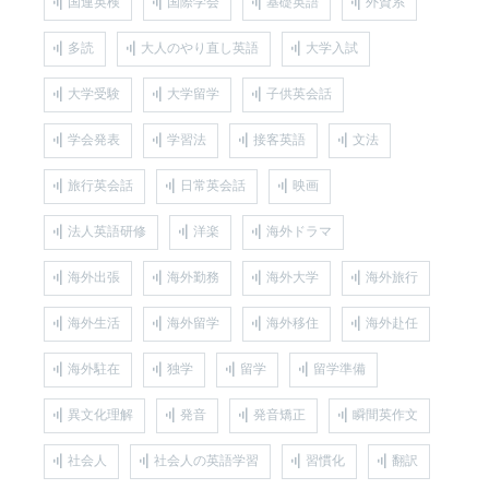
国連英検
国際学会
基礎英語
外資系
多読
大人のやり直し英語
大学入試
大学受験
大学留学
子供英会話
学会発表
学習法
接客英語
文法
旅行英会話
日常英会話
映画
法人英語研修
洋楽
海外ドラマ
海外出張
海外勤務
海外大学
海外旅行
海外生活
海外留学
海外移住
海外赴任
海外駐在
独学
留学
留学準備
異文化理解
発音
発音矯正
瞬間英作文
社会人
社会人の英語学習
習慣化
翻訳