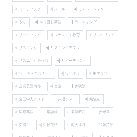
ミーティング
メール
モチベーション
やり
やり直し英語
ライティング
リーディング
リカレント教育
リスキリング
リスニング
リスニングアプリ
リスニング勉強法
リピーティング
ワーキングホリデー
ワーホリ
中学英語
企業英語研修
会議
体験談
全国学力テスト
共通テスト
勉強法
医療英語
単語帳
単語暗記
参考書
受講生
受験英語
司会進行
和製英語