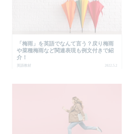
「梅雨」を英語でなんて言う？戻り梅雨
や菜種梅雨など関連表現も例文付きで紹
介！
英語教材
2022.5.2