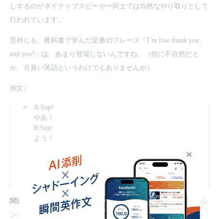
しするのがネイティブスピーカー同士では自然なやり取りとして
行われています。
意外にも、教科書で学んだ定番のフレーズ「I’m fine thank you,
and you?」は、あまり登場しないんですね。（特に不自然だと
か、古臭い英語というわけでもありませんが）
例文↓
A:Sup!
やあ！
B:Sup!
よう！
A:Sup!
閉じる
やあ！
B:Hi!
よっ！
関連記事：
【ビジネス英語の基本】英語での自己紹介に使えるシ
ンプルな英文を紹介