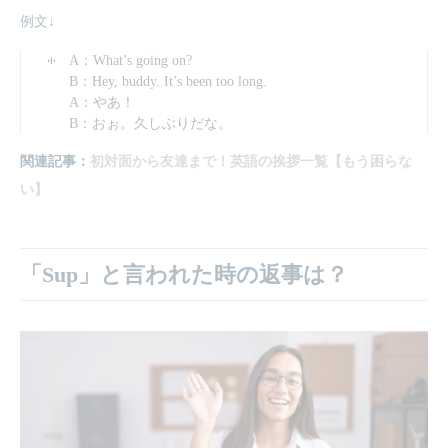
例文↓
A：What’s going on?
B：Hey, buddy. It’s been too long.
A：やあ！
B：おぉ。久しぶりだな。
関連記事：
初対面から友達まで！英語の挨拶一覧【もう困らな
い】
「Sup」と言われた時の返事は？