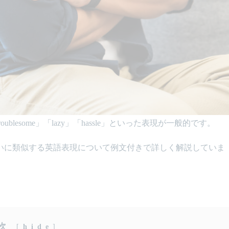
esome」「lazy」「
hassle」
といった表現が一般的です。
いに類似する英語表現について例文付きで詳しく解説していま
次
[
hide
]