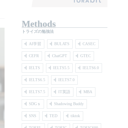
Methods
トライズの勉強法
AI学習
BULATS
CASEC
CEFR
ChatGPT
GTEC
IELTS
IELTS5.5
IELTS6.0
IELTS6.5
IELTS7.0
IELTS7.5
IT英語
MBA
SDGｓ
Shadowing Buddy
SNS
TED
tiktok
TOEFL
TOEIC
TOEIC600