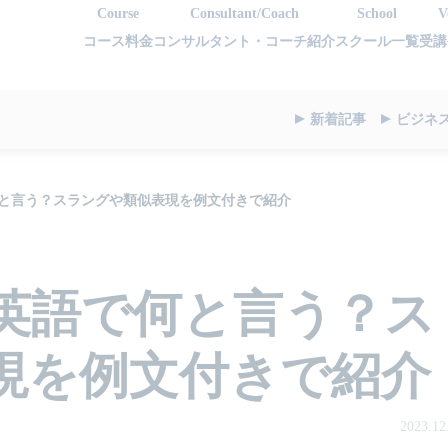
Course
Consultant/Coach
School
V
コース料金
コンサルタント・コーチ紹介
スクール一覧
受講
新着記事
ビジネ
と言う？スラングや類似表現を例文付きで紹介
英語で何と言う？ス
現を例文付きで紹介
2023.12