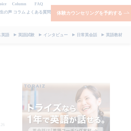
oice
Column
FAQ
生の声
コラム
よくある質問
体験カウンセリングを予約する
ス英語
英語試験
インタビュー
日常英会話
英語教材
.26