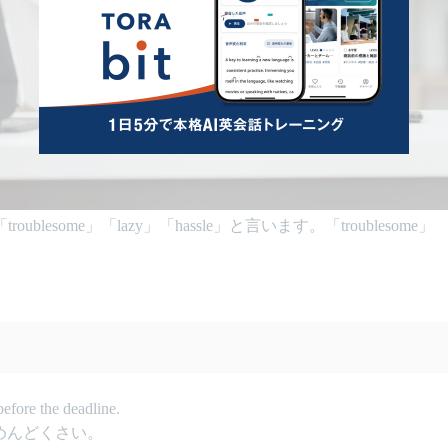
ome」「lazy」「hassle」と言います。「troublesome」
。
before the deadline.
めんどくさい。