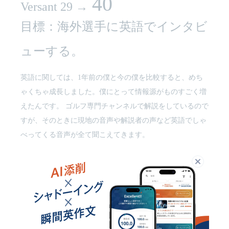
40
Versant 29 →
目標：海外選手に英語でインタビ
ューする。
英語に関しては、1年前の僕と今の僕を比較すると、めち
ゃくちゃ成長しました。僕にとって情報源がものすごく増
えたんです。 ゴルフ専門チャンネルで解説をしているので
すが、そのときに現地の音声や解説者の声など英語でしゃ
べってくる音声が全て聞こえてきます。
閉じる
それはテレビでは放送されていないのですが、映像だけで
は入ってこない情報が耳から入ってくるので、それを聞き
ながらしゃべっています。 現地のリポーターや解説者は一
番リアルな情報なので、それが耳に入ってくることによっ
て、例えば解説でも「今、現地ではこういうことを言って