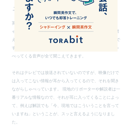
ューする。
英語に関しては、1年前の僕と今の僕を比較すると、めち
ゃくちゃ成長しました。僕にとって情報源がものすごく増
えたんです。 ゴルフ専門チャンネルで解説をしているので
すが、そのときに現地の音声や解説者の声など英語でしゃ
べってくる音声が全て聞こえてきます。
それはテレビでは放送されていないのですが、映像だけで
は入ってこない情報が耳から入ってくるので、それを聞き
ながらしゃべっています。 現地のリポーターや解説者は一
番リアルな情報なので、それが耳に入ってくることによっ
て、例えば解説でも「今、現地ではこういうことを言って
いますね」ということが、スッと言えるようになりまし
た。