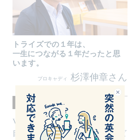
トライズでの１年は、
一生につながる１年だったと思
います。
杉澤伸章さん
プロキャディ
閉じる
インタビュー
40
Versant 29 →
目標：海外選手に英語でインタビ