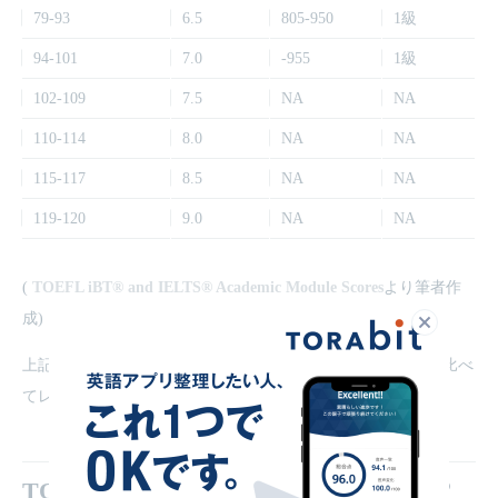
79-93
6.5
805-950
1級
94-101
7.0
-955
1級
102-109
7.5
NA
NA
110-114
8.0
NA
NA
115-117
8.5
NA
NA
119-120
9.0
NA
NA
(
TOEFL iBT® and IELTS® Academic Module Scores
より筆者作
成)
閉じる
上記の換算表を見ると、TOEFLとIELTSは、TOEICや英検と比べ
てレベルが高い試験であることが分かります。
TOEFLとIELTSどっちを受けるべき？