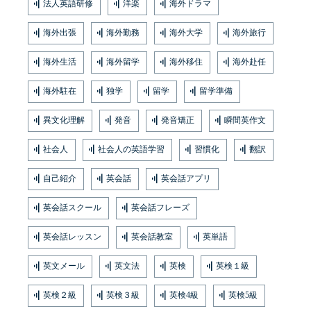
法人英語研修
洋楽
海外ドラマ
海外出張
海外勤務
海外大学
海外旅行
海外生活
海外留学
海外移住
海外赴任
海外駐在
独学
留学
留学準備
異文化理解
発音
発音矯正
瞬間英作文
社会人
社会人の英語学習
習慣化
翻訳
自己紹介
英会話
英会話アプリ
英会話スクール
英会話フレーズ
英会話レッスン
英会話教室
英単語
英文メール
英文法
英検
英検１級
英検２級
英検３級
英検4級
英検5級