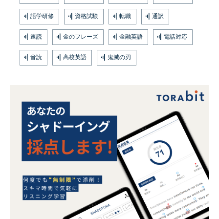
語学研修
資格試験
転職
通訳
速読
金のフレーズ
金融英語
電話対応
音読
高校英語
鬼滅の刃