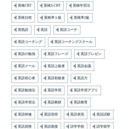
英検CBT
英検S-CBT
英検学習法
英検日程
英検準１級
英検準2級
英熟語
英語
英語コーチ
英語コーチング
英語コーチングスクール
英語の勉強
英語フレーズ
英語プレゼン
英語メール
英語上級者
英語会議
英語初心者
英語初級者
英語力
英語勉強法
英語学習
英語学習アプリ
英語学習法
英語教材
英語教育
英語研修
英語習得
英語表現
英語試験
英語資格
英語面接
語学学校
語学留学