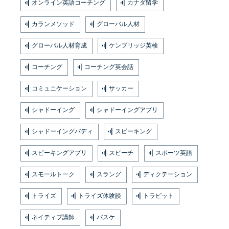
オンライン英語コーチング
カナダ留学
カランメソッド
グローバル人材
グローバル人材育成
ケンブリッジ英検
コーチング
コーチング英会話
コミュニケーション
サッカー
シャドーイング
シャドーイングアプリ
シャドーイングバディ
スピーキング
スピーキングアプリ
スピーチ
スポーツ英語
スモールトーク
スラング
ディクテーション
トライズ
トライズ体験談
トラビット
ネイティブ講師
バスケ