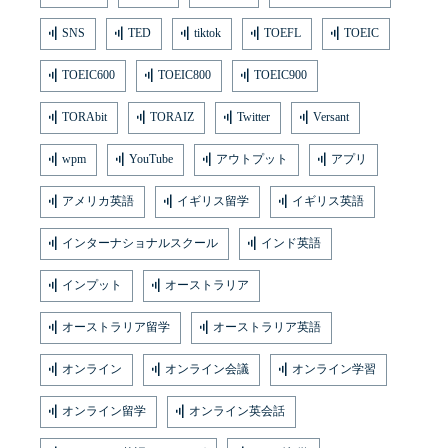
SNS
TED
tiktok
TOEFL
TOEIC
TOEIC600
TOEIC800
TOEIC900
TORAbit
TORAIZ
Twitter
Versant
wpm
YouTube
アウトプット
アプリ
アメリカ英語
イギリス留学
イギリス英語
インターナショナルスクール
インド英語
インプット
オーストラリア
オーストラリア留学
オーストラリア英語
オンライン
オンライン会議
オンライン学習
オンライン留学
オンライン英会話