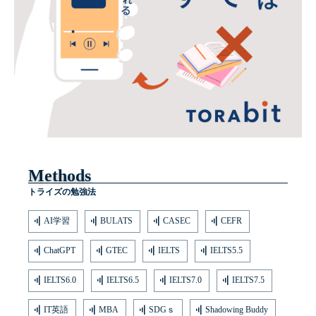
Methods
トライズの勉強法
AI学習
BULATS
CASEC
CEFR
ChatGPT
GTEC
IELTS
IELTS5.5
IELTS6.0
IELTS6.5
IELTS7.0
IELTS7.5
IT英語
MBA
SDGｓ
Shadowing Buddy