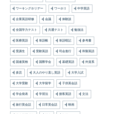
ワーキングホリデー
ワーホリ
中学英語
企業英語研修
会議
体験談
全国学力テスト
共通テスト
勉強法
医療英語
単語帳
単語暗記
参考書
受講生
受験英語
司会進行
和製英語
国連英検
国際学会
基礎英語
外資系
多読
大人のやり直し英語
大学入試
大学受験
大学留学
子供英会話
学会発表
学習法
接客英語
文法
旅行英会話
日常英会話
映画