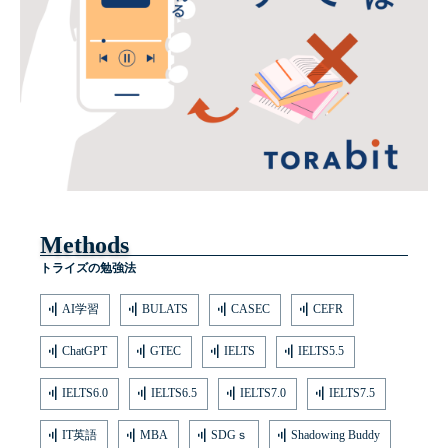
Methods
トライズの勉強法
AI学習
BULATS
CASEC
CEFR
ChatGPT
GTEC
IELTS
IELTS5.5
IELTS6.0
IELTS6.5
IELTS7.0
IELTS7.5
IT英語
MBA
SDGｓ
Shadowing Buddy