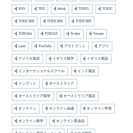
SNS
TED
tiktok
TOEFL
TOEIC
TOEIC600
TOEIC800
TOEIC900
TORAbit
TORAIZ
Twitter
Versant
wpm
YouTube
アウトプット
アプリ
アメリカ英語
イギリス留学
イギリス英語
インターナショナルスクール
インド英語
インプット
オーストラリア
オーストラリア留学
オーストラリア英語
オンライン
オンライン会議
オンライン学習
オンライン留学
オンライン英会話