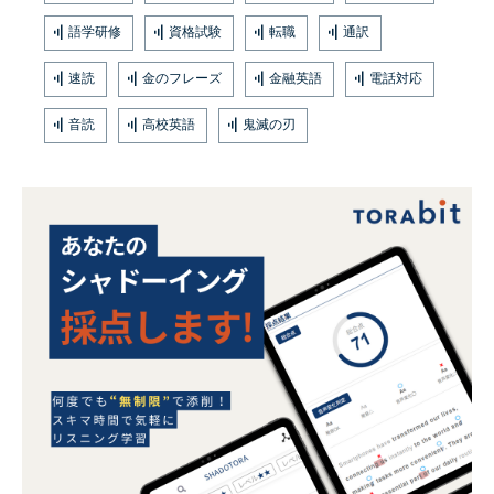
語学研修
資格試験
転職
通訳
速読
金のフレーズ
金融英語
電話対応
音読
高校英語
鬼滅の刃