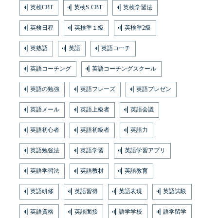
英検CBT
英検S-CBT
英検学習法
英検日程
英検準１級
英検準2級
英熟語
英語
英語コーチ
英語コーチング
英語コーチングスクール
英語の勉強
英語フレーズ
英語プレゼン
英語メール
英語上級者
英語会議
英語初心者
英語初級者
英語力
英語勉強法
英語学習
英語学習アプリ
英語学習法
英語教材
英語教育
英語研修
英語習得
英語表現
英語試験
英語資格
英語面接
語学学校
語学留学