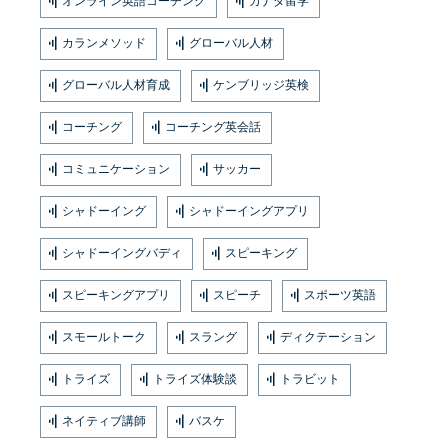
オンライン英語コーチング
カナダ留学
カランメソッド
グローバル人材
グローバル人材育成
ケンブリッジ英検
コーチング
コーチング英会話
コミュニケーション
サッカー
シャドーイング
シャドーイングアプリ
シャドーイングバディ
スピーキング
スピーキングアプリ
スピーチ
スポーツ英語
スモールトーク
スラング
ディクテーション
トライズ
トライズ体験談
トラビット
ネイティブ講師
バスケ