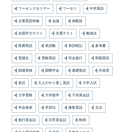
ワーキングホリデー
ワーホリ
中学英語
企業英語研修
会議
体験談
全国学力テスト
共通テスト
勉強法
医療英語
単語帳
単語暗記
参考書
受講生
受験英語
司会進行
和製英語
国連英検
国際学会
基礎英語
外資系
多読
大人のやり直し英語
大学入試
大学受験
大学留学
子供英会話
学会発表
学習法
接客英語
文法
旅行英会話
日常英会話
映画