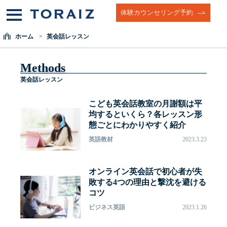
体験カウンセリング予約
ホーム
英会話レッスン
Methods
英会話レッスン
こども英会話教室の月謝額は平
均するといくら？各レッスン形
態ごとにわかりやすく紹介
英語教材
2023.3.23
オンライン英会話で初心者が失
敗する4つの理由と撃沈を避ける
コツ
ビジネス英語
2023.1.26