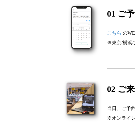
01 ご
こちら
のW
※東京/横浜
02 ご
当日、ご予
※オンライ