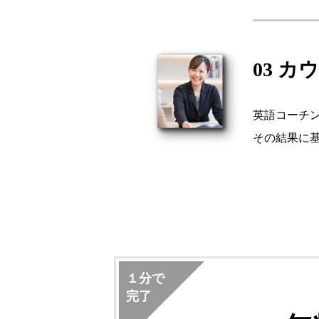
03 
英語コーチ
その結果に基
１分で
完了