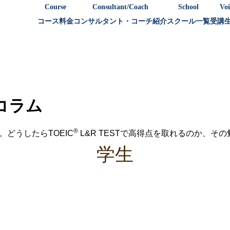
Course
Consultant/Coach
School
Voi
コース料金
コンサルタント・コーチ紹介
スクール一覧
受講
策コラム
®
。どうしたらTOEIC
L&R TESTで高得点を取れるのか、そ
学生