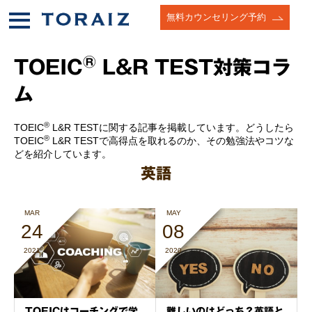
無料カウンセリング予約
®
TOEIC
L&R TEST対策コラ
ム
®
TOEIC
L&R TESTに関する記事を掲載しています。どうしたら
®
TOEIC
L&R TESTで高得点を取れるのか、その勉強法やコツな
どを紹介しています。
英語
MAR
MAY
24
08
2021
2020
TOEICはコーチングで学
難しいのはどっち？英語と