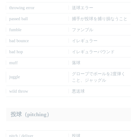
throwing error
送球エラー
passed ball
捕手が投球を捕り損なうこと
fumble
ファンブル
bad bounce
イレギュラー
bad hop
イレギュラーバウンド
muff
落球
グローブでボールを2度弾く
juggle
こと、ジャッグル
wild throw
悪送球
投球（pitching）
pitch / deliver
投球