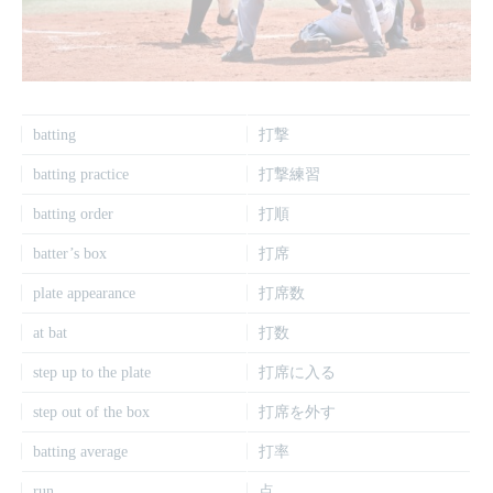
batting
打撃
batting practice
打撃練習
batting order
打順
batter’s box
打席
plate appearance
打席数
at bat
打数
step up to the plate
打席に入る
step out of the box
打席を外す
batting average
打率
run
点