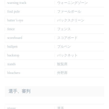
warning track
ウォーニングゾーン
foul pole
ファールポール
batter’s eye
バックスクリーン
fence
フェンス
scoreboard
スコアボード
bullpen
ブルペン
backstop
バックネット
stands
観覧席
bleachers
外野席
選手、審判
player
選手