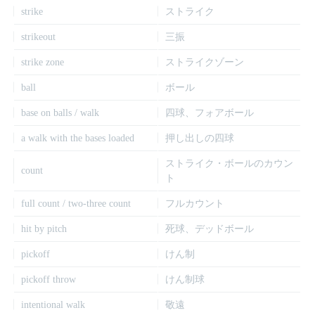
strike
ストライク
strikeout
三振
strike zone
ストライクゾーン
ball
ボール
base on balls / walk
四球、フォアボール
a walk with the bases loaded
押し出しの四球
ストライク・ボールのカウン
count
ト
full count / two-three count
フルカウント
hit by pitch
死球、デッドボール
pickoff
けん制
pickoff throw
けん制球
intentional walk
敬遠