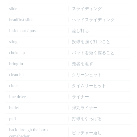
slide
スライディング
headfirst slide
ヘッドスライディング
inside out / push
流し打ち
sting
投球を強く打つこと
choke up
バットを短く握ること
bring in
走者を返す
clean hit
クリーンヒット
clutch
タイムリーヒット
line drive
ライナー
bullet
弾丸ライナー
pull
打球を引っぱる
back through the box /
ピッチャー返し
comebacker