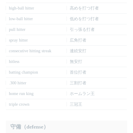
high-ball hitter
高めを打つ打者
low-ball hitter
低めを打つ打者
pull hitter
引っ張る打者
spray hitter
広角打者
consecutive hitting streak
連続安打
hitless
無安打
batting champion
首位打者
.300 hitter
三割打者
home run king
ホームラン王
triple crown
三冠王
守備（defense）