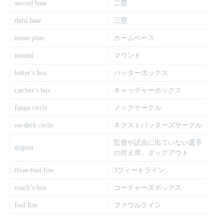
second base
二塁
third base
三塁
home plate
ホームベース
mound
マウンド
batter’s box
バッターボックス
catcher’s box
キャッチャーボックス
fungo circle
ノックサークル
on-deck circle
ネクストバッターズサークル
監督や試合に出ていない選手
dugout
の控え席、ダッグアウト
three-foot line
3フィートライン
coach’s box
コーチャーズボックス
foul line
ファウルライン