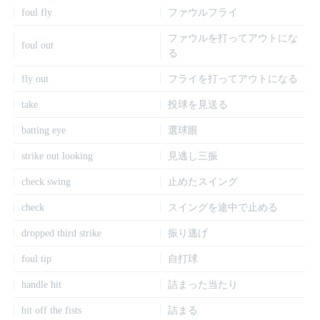
foul fly
ファウルフライ
ファウルを打ってアウトにな
foul out
る
fly out
フライを打ってアウトになる
take
投球を見送る
batting eye
選球眼
strike out looking
見逃し三振
check swing
止めたスイング
check
スイングを途中で止める
dropped third strike
振り逃げ
foul tip
自打球
handle hit
詰まった当たり
hit off the fists
詰まる