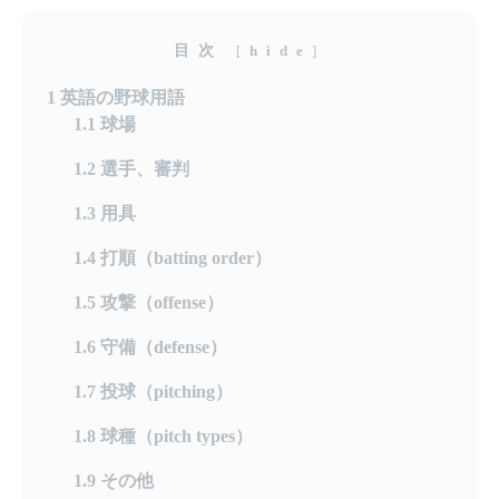
目次
[
hide
]
1
英語の野球用語
1.1
球場
1.2
選手、審判
1.3
用具
1.4
打順（batting order）
1.5
攻撃（offense）
1.6
守備（defense）
1.7
投球（pitching）
1.8
球種（pitch types）
1.9
その他