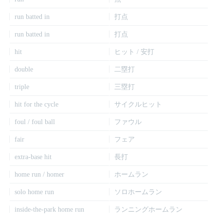
run batted in
打点
run batted in
打点
hit
ヒット / 安打
double
二塁打
triple
三塁打
hit for the cycle
サイクルヒット
foul / foul ball
ファウル
fair
フェア
extra-base hit
長打
home run / homer
ホームラン
solo home run
ソロホームラン
inside-the-park home run
ランニングホームラン