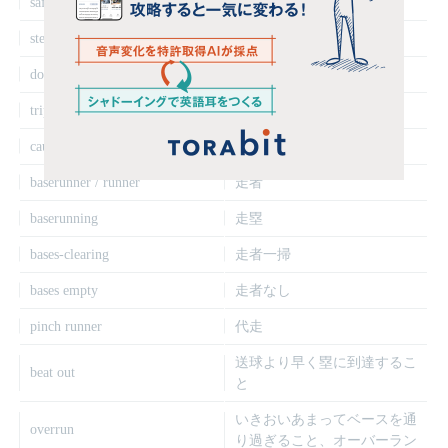
safety squeeze
セーフティスクイズ
steal / base stealing
盗塁
double steal
ダブルスチール
triple steal
トリプルスチール
caught stealing
盗塁失敗
baserunner / runner
走者
baserunning
走塁
bases-clearing
走者一掃
bases empty
走者なし
pinch runner
代走
送球より早く塁に到達するこ
beat out
と
いきおいあまってベースを通
overrun
り過ぎること、オーバーラン