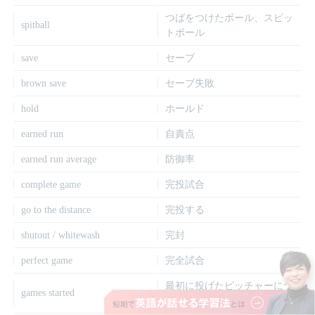
つばをつけたボール、スピッ
spitball
トボール
save
セーブ
brown save
セーブ失敗
hold
ホールド
earned run
自責点
earned run average
防御率
complete game
完投試合
go to the distance
完投する
shutout / whitewash
完封
perfect game
完全試合
最初に投げたピッチャーにつ
games started
く記録