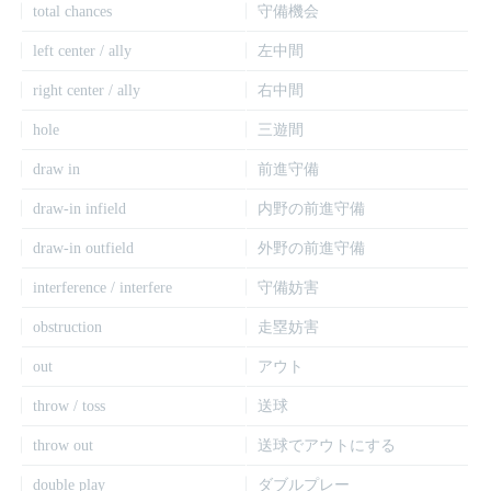
total chances
守備機会
left center / ally
左中間
right center / ally
右中間
hole
三遊間
draw in
前進守備
draw-in infield
内野の前進守備
draw-in outfield
外野の前進守備
interference / interfere
守備妨害
obstruction
走塁妨害
out
アウト
throw / toss
送球
throw out
送球でアウトにする
double play
ダブルプレー