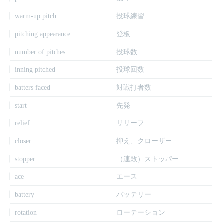
warm-up pitch
投球練習
pitching appearance
登板
number of pitches
投球数
inning pitched
投球回数
batters faced
対戦打者数
start
先発
relief
リリーフ
closer
抑え、クローザー
stopper
（連敗）ストッパー
ace
エース
battery
バッテリー
rotation
ローテーション