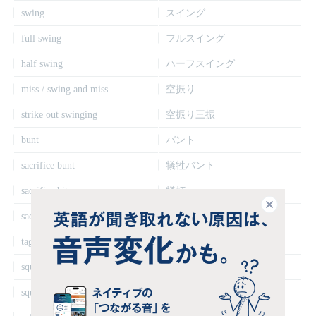
swing
スイング
full swing
フルスイング
half swing
ハーフスイング
miss / swing and miss
空振り
strike out swinging
空振り三振
bunt
バント
sacrifice bunt
犠牲バント
sacrifice hit
犠打
閉じる
sacrifice fly
犠牲フライ
tag up
タッチアップ
squeeze play
スクイズ
squeeze bunt
スクイズバント