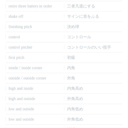
retire three batters in order
三者凡退にする
shake off
サインに首をふる
finishing pitch
決め球
control
コントロール
control pitcher
コントロールのいい投手
first pitch
初級
inside / inside corner
内角
outside / outside corner
外角
high and inside
内角高め
high and outside
外角高め
low and outside
内角低め
low and outside
外角低め