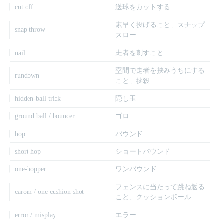
cut off
送球をカットする
素早く投げること、スナップ
snap throw
スロー
nail
走者を刺すこと
塁間で走者を挟みうちにする
rundown
こと、挟殺
hidden-ball trick
隠し玉
ground ball / bouncer
ゴロ
hop
バウンド
short hop
ショートバウンド
one-hopper
ワンバウンド
フェンスに当たって跳ね返る
carom / one cushion shot
こと、クッションボール
error / misplay
エラー