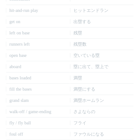
hit-and-run play
ヒットエンドラン
get on
出塁する
left on base
残塁
runners left
残塁数
open base
空いている塁
aboard
塁に出て、塁上で
bases loaded
満塁
fill the bases
満塁にする
grand slam
満塁ホームラン
walk-off / game-ending
さよならの
fly / fly ball
フライ
foul off
ファウルになる