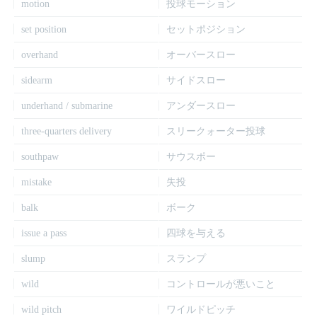
motion
投球モーション
set position
セットポジション
overhand
オーバースロー
sidearm
サイドスロー
underhand / submarine
アンダースロー
three-quarters delivery
スリークォーター投球
southpaw
サウスポー
mistake
失投
balk
ボーク
issue a pass
四球を与える
slump
スランプ
wild
コントロールが悪いこと
wild pitch
ワイルドピッチ