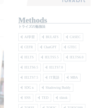
Methods
トライズの勉強法
AI学習
BULATS
CASEC
CEFR
ChatGPT
GTEC
IELTS
IELTS5.5
IELTS6.0
IELTS6.5
IELTS7.0
IELTS7.5
IT英語
MBA
SDGｓ
Shadowing Buddy
SNS
TED
tiktok
TOEFL
TOEIC
TOEIC600