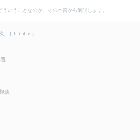
どういうことなのか、その本質から解説します。
次
[
hide
]
3選
視聴