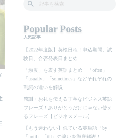
Popular Posts
人気記事
【2022年度版】英検日程！申込期間、試
験日、合否発表日まとめ
「頻度」を表す英語まとめ！「often」
な
「usually」「sometimes」などそれぞれの
副詞の違いを解説
注
感謝・お礼を伝える丁寧なビジネス英語
フレーズ！ありがとうだけじゃない使え
るフレーズ【ビジネスメール】
正
【もう迷わない】似ている英単語「by」
「until」「till」の違いを徹底解説！