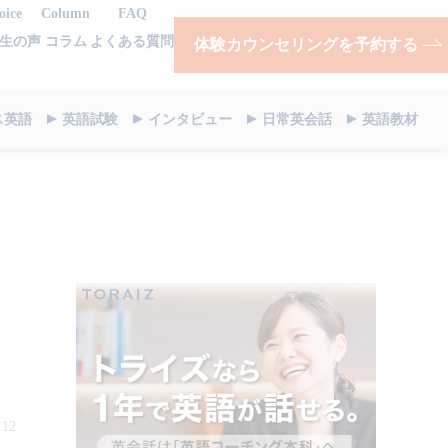
oice
Column
FAQ
生の声
コラム
よくある質問
体験カウンセリングを予約する
ス英語
英語試験
インタビュー
日常英会話
英語教材
.12