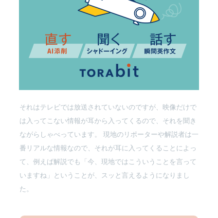
ューする。
英語に関しては、1年前の僕と今の僕を比較すると、めち
ゃくちゃ成長しました。僕にとって情報源がものすごく増
えたんです。 ゴルフ専門チャンネルで解説をしているので
すが、そのときに現地の音声や解説者の声など英語でしゃ
べってくる音声が全て聞こえてきます。
それはテレビでは放送されていないのですが、映像だけで
は入ってこない情報が耳から入ってくるので、それを聞き
ながらしゃべっています。 現地のリポーターや解説者は一
番リアルな情報なので、それが耳に入ってくることによっ
て、例えば解説でも「今、現地ではこういうことを言って
いますね」ということが、スッと言えるようになりまし
た。