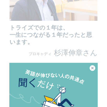
トライズでの１年は、
一生につながる１年だったと思
います。
杉澤伸章さん
プロキャディ
閉じる
インタビュー
40
Versant 29 →
目標：海外選手に英語でインタビ