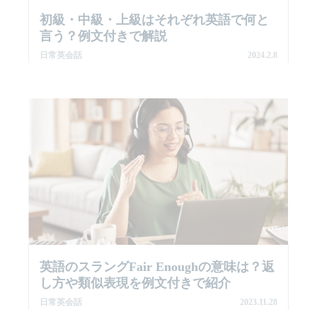
初級・中級・上級はそれぞれ英語で何と
言う？例文付きで解説
日常英会話
2024.2.8
英語のスラングFair Enoughの意味は？返
し方や類似表現を例文付きで紹介
日常英会話
2023.11.28