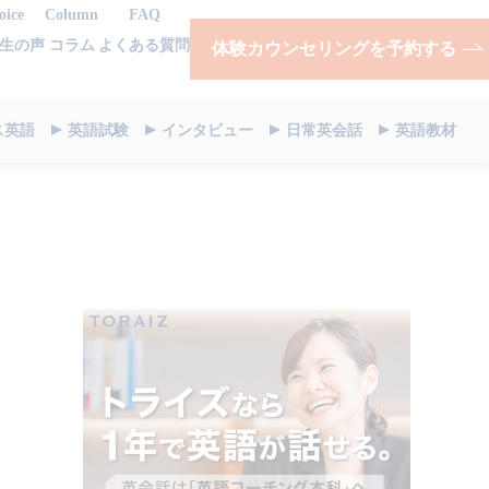
oice
Column
FAQ
生の声
コラム
よくある質問
体験カウンセリングを予約する
ス英語
英語試験
インタビュー
日常英会話
英語教材