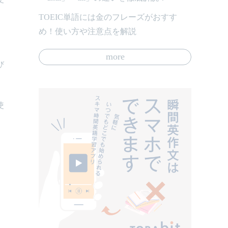
TOEIC単語には金のフレーズがおすす
め！使い方や注意点を解説
more
び
使