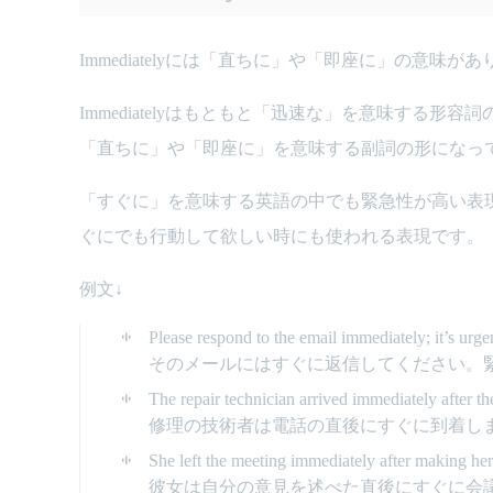
Immediatelyには「直ちに」や「即座に」の意味
Immediatelyはもともと「迅速な」を意味する形容詞の「
「直ちに」や「即座に」を意味する副詞の形になっ
「すぐに」を意味する英語の中でも緊急性が高い表
ぐにでも行動して欲しい時にも使われる表現です。
例文↓
Please respond to the email immediately; it’s urge
そのメールにはすぐに返信してください。
The repair technician arrived immediately after the
修理の技術者は電話の直後にすぐに到着し
She left the meeting immediately after making her
彼女は自分の意見を述べた直後にすぐに会