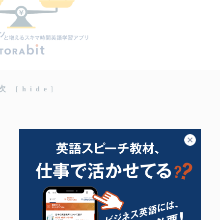
次
[
hide
]
閉じる