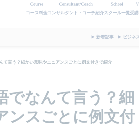
Course
Consultant/Coach
School
V
コース料金
コンサルタント・コーチ紹介
スクール一覧
受講
新着記事
ビジネ
んて言う？細かい意味やニュアンスごとに例文付きで紹介
語でなんて言う？細
アンスごとに例文付