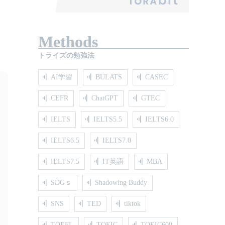
Methods
トライズの勉強法
AI学習
BULATS
CASEC
CEFR
ChatGPT
GTEC
IELTS
IELTS5.5
IELTS6.0
IELTS6.5
IELTS7.0
IELTS7.5
IT英語
MBA
SDGｓ
Shadowing Buddy
SNS
TED
tiktok
TOEFL
TOEIC
TOEIC600