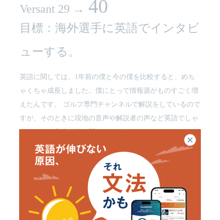
40
Versant 29 →
目標：海外選手に英語でインタビ
ューする。
英語に関しては、1年前の僕と今の僕を比較すると、めち
ゃくちゃ成長しました。僕にとって情報源がものすごく増
えたんです。 ゴルフ専門チャンネルで解説をしているので
すが、そのときに現地の音声や解説者の声など英語でしゃ
べってくる音声が全て聞こえてきます。
閉じる
それはテレビでは放送されていないのですが、映像だけで
は入ってこない情報が耳から入ってくるので、それを聞き
ながらしゃべっています。 現地のリポーターや解説者は一
番リアルな情報なので、それが耳に入ってくることによっ
て、例えば解説でも「今、現地ではこういうことを言って