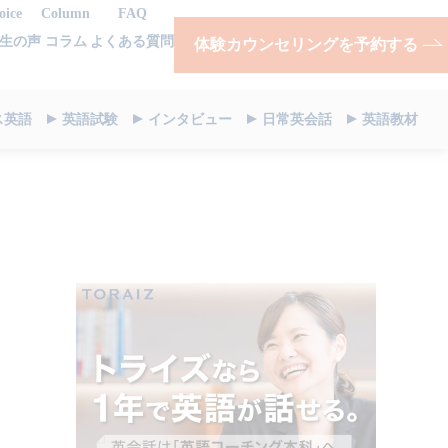
oice
Column
FAQ
生の声
コラム
よくある質問
体験カウンセリングを予約する
ス英語
英語試験
インタビュー
日常英会話
英語教材