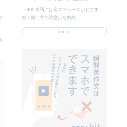
TOEIC単語には金のフレーズがおすす
め！使い方や注意点を解説
び
more
最