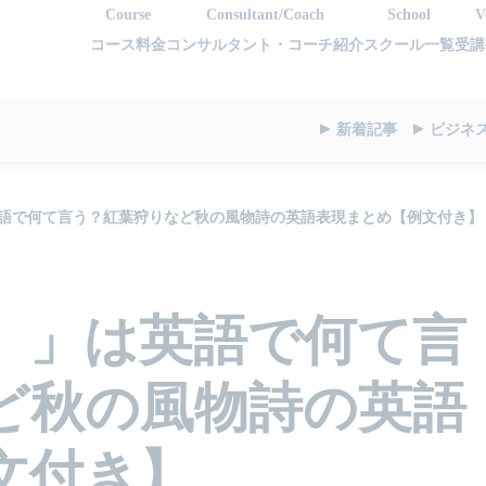
Course
Consultant/Coach
School
V
コース料金
コンサルタント・コーチ紹介
スクール一覧
受講
新着記事
ビジネ
語で何て言う？紅葉狩りなど秋の風物詩の英語表現まとめ【例文付き】
）」は英語で何て言
ど秋の風物詩の英語
文付き】