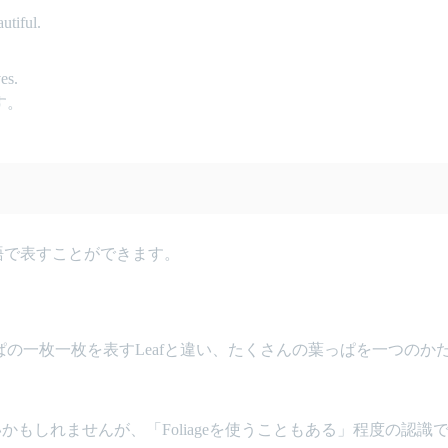
utiful.
ves.
す。
を英語で表すことができます。
っぱの一枚一枚を表すLeafと違い、たくさんの葉っぱを一つのか
すいかもしれませんが、「Foliageを使うこともある」程度の認識