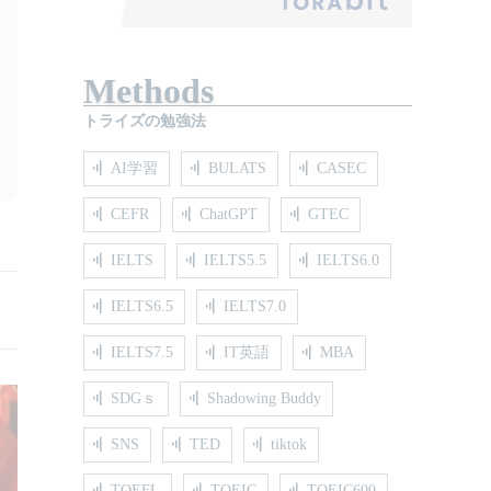
Methods
トライズの勉強法
AI学習
BULATS
CASEC
CEFR
ChatGPT
GTEC
IELTS
IELTS5.5
IELTS6.0
IELTS6.5
IELTS7.0
IELTS7.5
IT英語
MBA
SDGｓ
Shadowing Buddy
SNS
TED
tiktok
TOEFL
TOEIC
TOEIC600