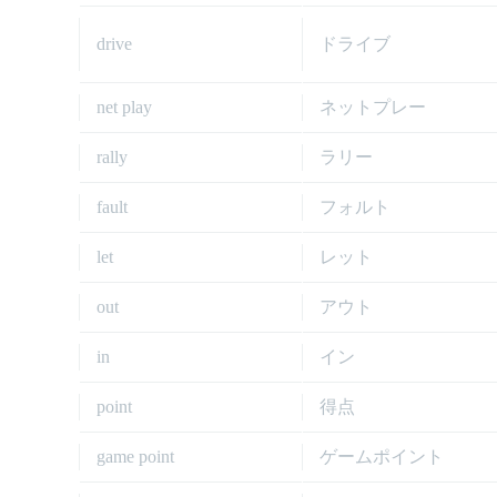
drive
ドライブ
net play
ネットプレー
rally
ラリー
fault
フォルト
let
レット
out
アウト
in
イン
point
得点
game point
ゲームポイント