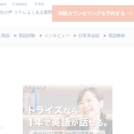
oice
Column
FAQ
生の声
コラム
よくある質問
体験カウンセリングを予約する
ス英語
英語試験
インタビュー
日常英会話
英語教材
8.1