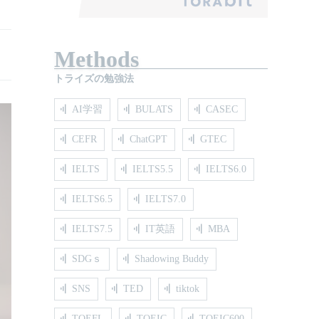
Methods
トライズの勉強法
AI学習
BULATS
CASEC
CEFR
ChatGPT
GTEC
IELTS
IELTS5.5
IELTS6.0
IELTS6.5
IELTS7.0
IELTS7.5
IT英語
MBA
SDGｓ
Shadowing Buddy
SNS
TED
tiktok
TOEFL
TOEIC
TOEIC600