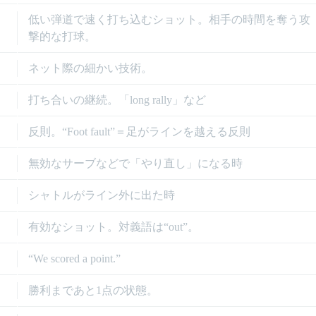
低い弾道で速く打ち込むショット。相手の時間を奪う攻
撃的な打球。
ネット際の細かい技術。
打ち合いの継続。「long rally」など
反則。“Foot fault”＝足がラインを越える反則
無効なサーブなどで「やり直し」になる時
シャトルがライン外に出た時
有効なショット。対義語は“out”。
“We scored a point.”
勝利まであと1点の状態。