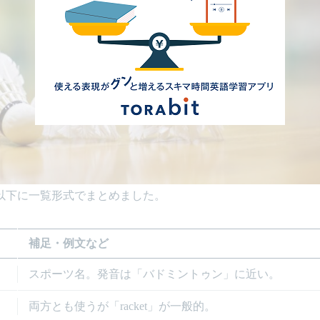
以下に一覧形式でまとめました。
補足・例文など
スポーツ名。発音は「バドミントゥン」に近い。
両方とも使うが「racket」が一般的。