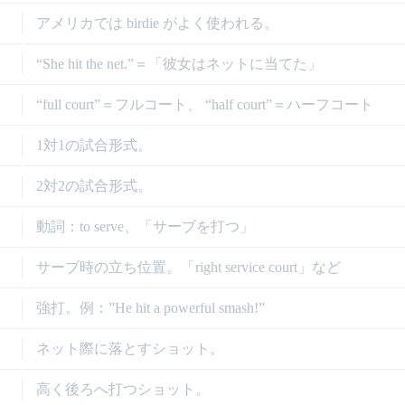
アメリカでは birdie がよく使われる。
“She hit the net.”＝「彼女はネットに当てた」
“full court”＝フルコート、 “half court”＝ハーフコート
1対1の試合形式。
2対2の試合形式。
動詞：to serve、「サーブを打つ」
サーブ時の立ち位置。「right service court」など
強打。例：”He hit a powerful smash!”
ネット際に落とすショット。
高く後ろへ打つショット。