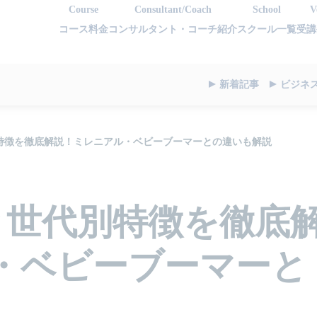
Course
Consultant/Coach
School
V
コース料金
コンサルタント・コーチ紹介
スクール一覧
受講
新着記事
ビジネ
特徴を徹底解説！ミレニアル・ベビーブーマーとの違いも解説
と世代別特徴を徹底
・ベビーブーマーと