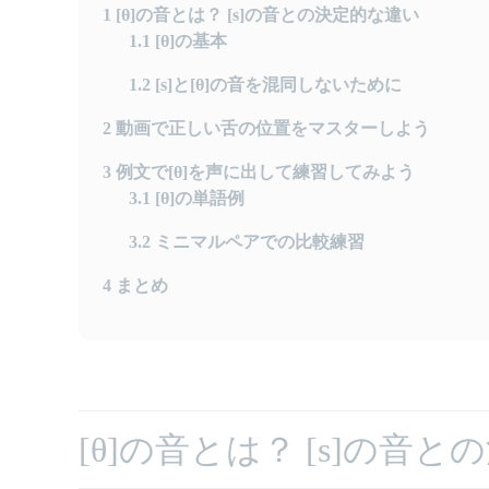
1
[θ]の音とは？ [s]の音との決定的な違い
1.1
[θ]の基本
1.2
[s]と[θ]の音を混同しないために
2
動画で正しい舌の位置をマスターしよう
3
例文で[θ]を声に出して練習してみよう
3.1
[θ]の単語例
3.2
ミニマルペアでの比較練習
4
まとめ
[θ]の音とは？ [s]の音