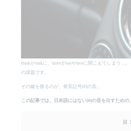
thinkがsinkに、threeがseeやfreeに聞こ
の課題です。
その鍵を握るのが、発音記号[θ]の音。
この記事では、日本語にはない[θ]の音を出すため
目