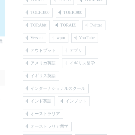
TOEIC800
TOEIC900
TORAbit
TORAIZ
Twitter
Versant
wpm
YouTube
違
アウトプット
アプリ
アメリカ英語
イギリス留学
イギリス英語
インターナショナルスクール
す。
インド英語
インプット
。
オーストラリア
オーストラリア留学