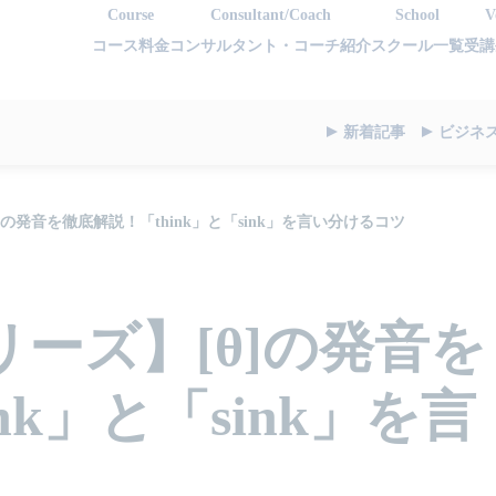
Course
Consultant/Coach
School
V
コース料金
コンサルタント・コーチ紹介
スクール一覧
受講
新着記事
ビジネ
の発音を徹底解説！「think」と「sink」を言い分けるコツ
ーズ】[θ]の発音を
nk」と「sink」を言