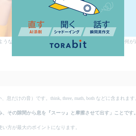
ような音で、日本人が無意識に置き換えてしまう[s]の音と何が
。
の音）です。think, three, math, both などに含まれま
み、その隙間から息を『スーッ』と摩擦させて出す」ことです
使い方が最大のポイントになります。