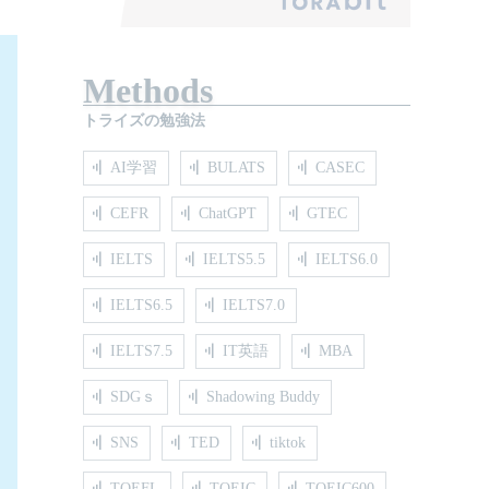
Methods
トライズの勉強法
AI学習
BULATS
CASEC
CEFR
ChatGPT
GTEC
IELTS
IELTS5.5
IELTS6.0
IELTS6.5
IELTS7.0
IELTS7.5
IT英語
MBA
SDGｓ
Shadowing Buddy
SNS
TED
tiktok
TOEFL
TOEIC
TOEIC600