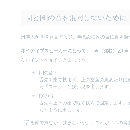
[s]と[θ]の音を混同しないために
日本人が[θ]を発音する際、無意識に[s]の音に置
ネイティブスピーカーにとって、sink（沈む）とth
なポイントを見ていきましょう。
[s]の音：
舌先を歯で挟まず、上の歯茎の裏あたりに
ら「スーッ」と鋭い息を出します。
[θ]の音：
舌先を上下の歯で軽く挟んで固定します。
らすように出します。
「舌を歯で挟むか、挟まないか」、これが二つの音