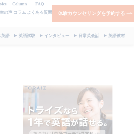
oice
Column
FAQ
生の声
コラム
よくある質問
体験カウンセリングを予約する
ス英語
英語試験
インタビュー
日常英会話
英語教材