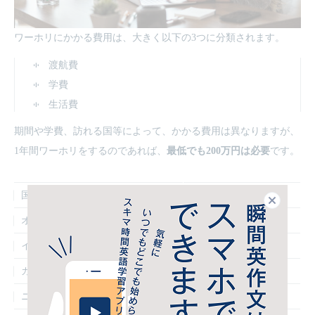
ワーホリにかかる費用は、大きく以下の3つに分類されます。
渡航費
学費
生活費
期間や学費、訪れる国等によって、かかる費用は異なりますが、
1年間ワーホリをするのであれば、
最低でも200万円は必要
です。
国名
費用の目安
閉じる
オーストラリア
230万円
イギリス
260万円
カナダ
210万円
ニュージーランド
200万円