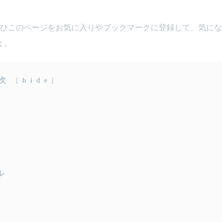
ぜひこのページをお気に入りやブックマークに登録して、気に
よ。
次
[
hide
]
ル