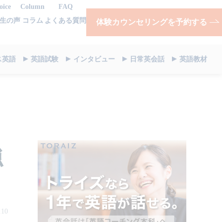
oice
Column
FAQ
生の声
コラム
よくある質問
体験カウンセリングを予約する
ス英語
英語試験
インタビュー
日常英会話
英語教材
強
.10