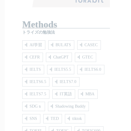
Methods
トライズの勉強法
AI学習
BULATS
CASEC
CEFR
ChatGPT
GTEC
IELTS
IELTS5.5
IELTS6.0
IELTS6.5
IELTS7.0
IELTS7.5
IT英語
MBA
SDGｓ
Shadowing Buddy
SNS
TED
tiktok
TOEFL
TOEIC
TOEIC600