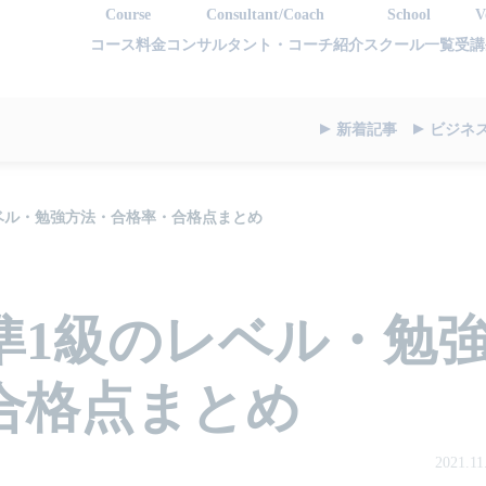
Course
Consultant/Coach
School
V
コース料金
コンサルタント・コーチ紹介
スクール一覧
受講
新着記事
ビジネ
ベル・勉強方法・合格率・合格点まとめ
準1級のレベル・勉
合格点まとめ
2021.11