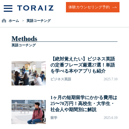
体験カウンセリング予約
ホーム
英語コーチング
Methods
英語コーチング
【絶対覚えたい】ビジネス英語
の定番フレーズ厳選27選！単語
を学べる本やアプリも紹介
ビジネス英語
2025.7.10
1ヶ月の短期留学にかかる費用は
25〜70万円！高校生・大学生・
社会人や期間別に解説
留学
2025.6.19