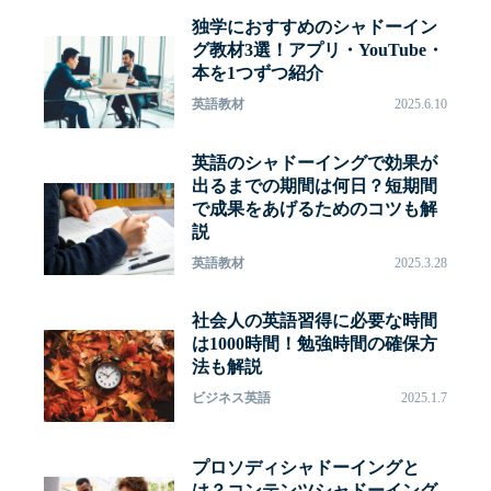
独学におすすめのシャドーイン
グ教材3選！アプリ・YouTube・
本を1つずつ紹介
英語教材
2025.6.10
英語のシャドーイングで効果が
出るまでの期間は何日？短期間
で成果をあげるためのコツも解
説
英語教材
2025.3.28
社会人の英語習得に必要な時間
は1000時間！勉強時間の確保方
法も解説
ビジネス英語
2025.1.7
プロソディシャドーイングと
は？コンテンツシャドーイング