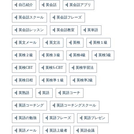
自己紹介
英会話
英会話アプリ
英会話スクール
英会話フレーズ
英会話レッスン
英会話教室
英単語
英文メール
英文法
英検
英検１級
英検２級
英検３級
英検4級
英検5級
英検CBT
英検S-CBT
英検学習法
英検日程
英検準１級
英検準2級
英熟語
英語
英語コーチ
英語コーチング
英語コーチングスクール
英語の勉強
英語フレーズ
英語プレゼン
英語メール
英語上級者
英語会議