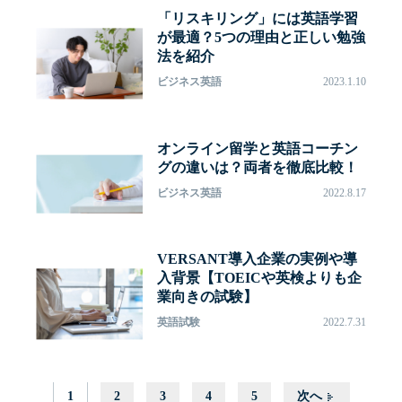
「リスキリング」には英語学習
が最適？5つの理由と正しい勉強
法を紹介
ビジネス英語
2023.1.10
オンライン留学と英語コーチン
グの違いは？両者を徹底比較！
ビジネス英語
2022.8.17
VERSANT導入企業の実例や導
入背景【TOEICや英検よりも企
業向きの試験】
英語試験
2022.7.31
1
2
3
4
5
次へ