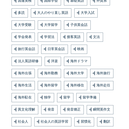
国連英検
国際学会
基礎英語
外資系
多読
大人のやり直し英語
大学入試
大学受験
大学留学
子供英会話
学会発表
学習法
接客英語
文法
旅行英会話
日常英会話
映画
法人英語研修
洋楽
海外ドラマ
海外出張
海外勤務
海外大学
海外旅行
海外生活
海外留学
海外移住
海外赴任
海外駐在
独学
留学
留学準備
異文化理解
発音
発音矯正
瞬間英作文
社会人
社会人の英語学習
習慣化
翻訳