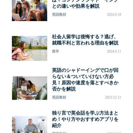
との違いや効果を解説
英語教材
2024.9.19
社会人留学は後悔する？逃げ、
就職不利と言われる理由を解説
留学
2024.6.11
英語のシャドーイングで口が回
らない＆ついていけない方必
見！原因や速度を落とすべきか
否かを解説
英語教材
2023.12.11
独り言で英会話を学ぶ方法まと
め！やり方やおすすめアプリを
紹介