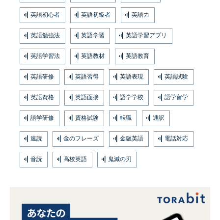
英語初心者
英語初級者
英語力
英語勉強法
英語学習
英語学習アプリ
英語学習法
英語教材
英語教育
英語研修
英語習得
英語表現
英語試験
英語資格
英語面接
語学学校
語学留学
語学研修
資格試験
転職
通訳
速読
金のフレーズ
金融英語
電話対応
音読
高校英語
鬼滅の刃