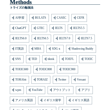
Methods
トライズの勉強法
AI学習
BULATS
CASEC
CEFR
ChatGPT
GTEC
IELTS
IELTS5.5
IELTS6.0
IELTS6.5
IELTS7.0
IELTS7.5
IT英語
MBA
SDGｓ
Shadowing Buddy
SNS
TED
tiktok
TOEFL
TOEIC
TOEIC600
TOEIC800
TOEIC900
TORAbit
TORAIZ
Twitter
Versant
wpm
YouTube
アウトプット
アプリ
アメリカ英語
イギリス留学
イギリス英語