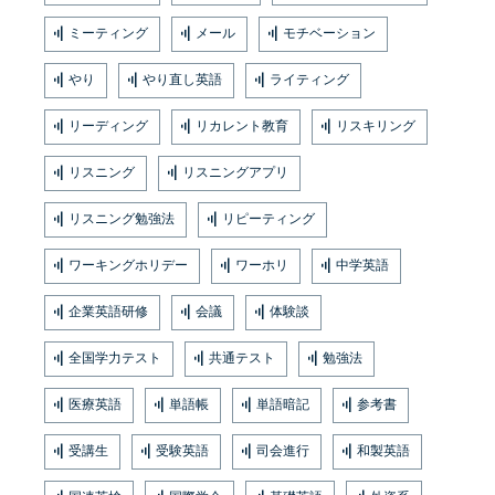
ミーティング
メール
モチベーション
やり
やり直し英語
ライティング
リーディング
リカレント教育
リスキリング
リスニング
リスニングアプリ
リスニング勉強法
リピーティング
ワーキングホリデー
ワーホリ
中学英語
企業英語研修
会議
体験談
全国学力テスト
共通テスト
勉強法
医療英語
単語帳
単語暗記
参考書
受講生
受験英語
司会進行
和製英語