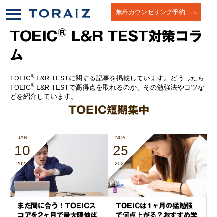
無料カウンセリング予約
®
TOEIC
L&R TEST対策コラ
ム
®
TOEIC
L&R TESTに関する記事を掲載しています。どうしたら
®
TOEIC
L&R TESTで高得点を取れるのか、その勉強法やコツな
どを紹介しています。
TOEIC短期集中
JAN
NOV
10
25
2023
2022
まだ間に合う！TOEICス
TOEICは1ヶ月の猛勉強
コアを2ヶ月で最大限伸ば
で何点上がる？おすすめ学