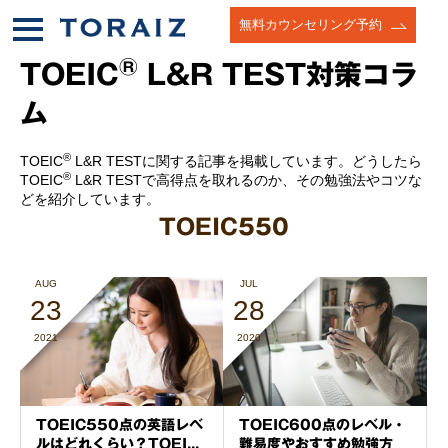
無料カウンセリング予約
®
TOEIC
L&R TEST対策コラ
ム
®
TOEIC
L&R TESTに関する記事を掲載しています。どうしたら
®
TOEIC
L&R TESTで高得点を取れるのか、その勉強法やコツな
どを紹介しています。
TOEIC550
AUG
JUL
23
28
2021
2020
TOEIC550点の英語レベ
TOEIC600点のレベル・
ルはどれくらい？TOEI...
難易度やおすすめ勉強方