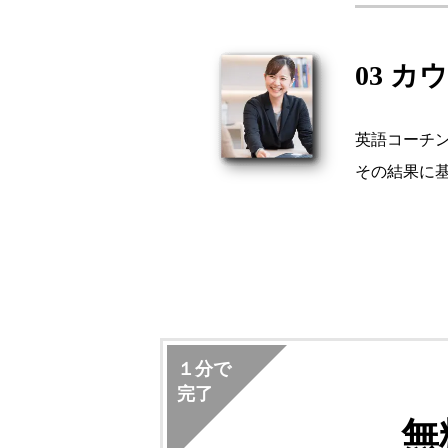
03 
英語コーチ
その結果に基
１分で
完了
無