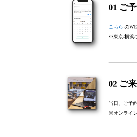
01 ご
こちら
のW
※東京/横浜
02 ご
当日、ご予
※オンライ