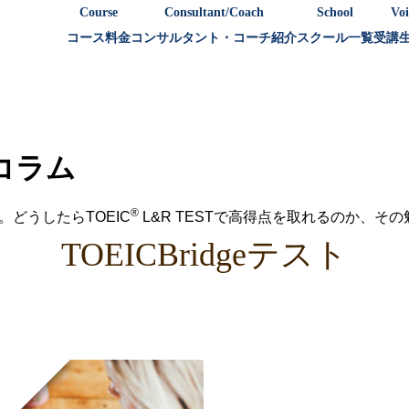
Course
Consultant/Coach
School
Voi
コース料金
コンサルタント・コーチ紹介
スクール一覧
受講
策コラム
®
。どうしたらTOEIC
L&R TESTで高得点を取れるのか、そ
TOEICBridgeテスト