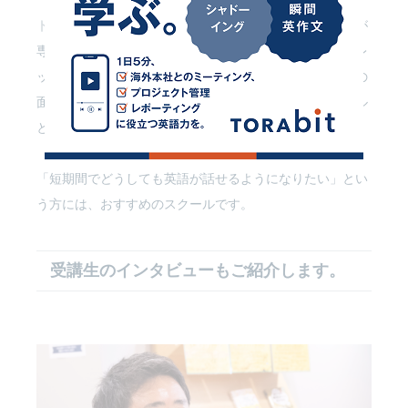
トライズ
は、日本人コンサルタントとネイティブコーチが
専属でサポートしてくれる、英語コーチングスクール。レ
ッスンは週３回確保される上に受け放題。マンツーマンの
面談やメールで日々サポートも受けられて、他のスクール
とは一線を画す本格的なプログラムになっています。
「短期間でどうしても英語が話せるようになりたい」とい
う方には、おすすめのスクールです。
受講生のインタビューもご紹介します。