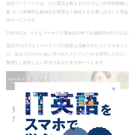
英語コーチング
とは、ただ英語を教えるだけでなく科学的根拠に
基づいて効果的な勉強法を無理なく継続させる事に注力した英会
話サービスです。
TORAIZは、そんなコーチング英会話の中でも継続率が91％以上!
英語力だけでなくコーチングの技術も洗練されたコンサルタント
が、あなただけのために作られたスケジュールを管理しながら、
無理なく挫折しない方法であなたをサポートします。
閉じる
短期で英語を話せるようになり
たい方に
おすすめのスクールは
「トライズ」