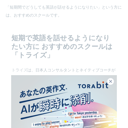
「短期間でどうしても英語が話せるようになりたい」という方に
は、おすすめのスクールです。
短期で英語を話せるようになり
たい方に
おすすめのスクールは
「トライズ」
トライズ
は、日本人コンサルタントとネイティブコーチが
専属でサポートしてくれる、英語コーチングスクール。レ
閉じる
ッスンは週３回確保される上に受け放題。マンツーマンの
面談やメールで日々サポートも受けられて、他のスクール
とは一線を画す本格的なプログラムになっています。
「短期間でどうしても英語が話せるようになりたい」とい
う方には、おすすめのスクールです。