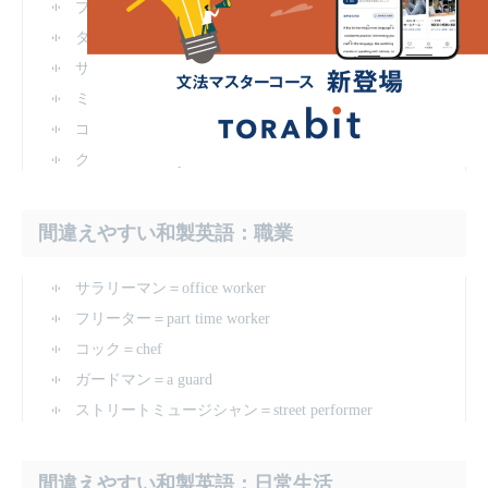
ブラインドタッチ＝touch typing
タッチパネル＝touch screen
サイン＝signature
ミス＝mistake
ゴールデンアワー＝prime time
クレーム＝complaint
間違えやすい和製英語：職業
サラリーマン＝office worker
フリーター＝part time worker
コック＝chef
ガードマン＝a guard
ストリートミュージシャン＝street performer
間違えやすい和製英語：日常生活