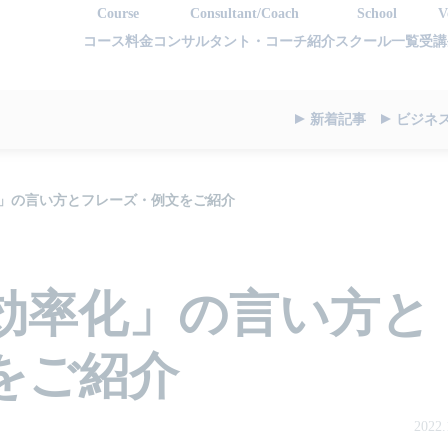
Course
Consultant/Coach
School
V
コース料金
コンサルタント・コーチ紹介
スクール一覧
受講
新着記事
ビジネ
」の言い方とフレーズ・例文をご紹介
効率化」の言い方と
をご紹介
2022.