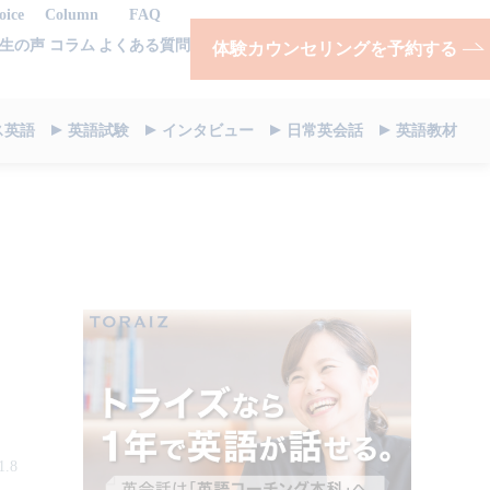
oice
Column
FAQ
生の声
コラム
よくある質問
体験カウンセリングを予約する
ス英語
英語試験
インタビュー
日常英会話
英語教材
1.8