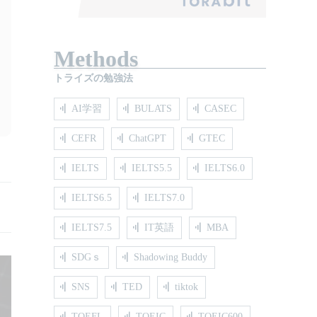
Methods
トライズの勉強法
AI学習
BULATS
CASEC
CEFR
ChatGPT
GTEC
IELTS
IELTS5.5
IELTS6.0
IELTS6.5
IELTS7.0
IELTS7.5
IT英語
MBA
SDGｓ
Shadowing Buddy
SNS
TED
tiktok
TOEFL
TOEIC
TOEIC600