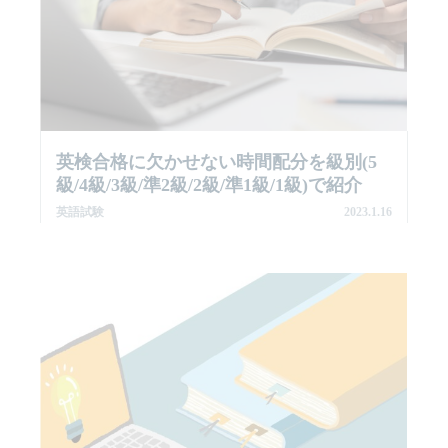
英検合格に欠かせない時間配分を級別(5
級/4級/3級/準2級/2級/準1級/1級)で紹介
英語試験
2023.1.16