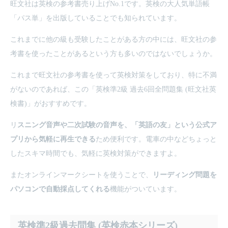
旺文社は英検の参考書売り上げNo.1です。英検の大人気単語帳
「パス単」を出版していることでも知られています。
これまでに他の級も受験したことがある方の中には、旺文社の参
考書を使ったことがあるという方も多いのではないでしょうか。
これまで旺文社の参考書を使って英検対策をしており、特に不満
がないのであれば、この「
英検準2級 過去6回全問題集 (旺文社英
検書)
」がおすすめです。
リ
スニング音声や二次試験の音声を、「英語の友」という公式ア
プリから気軽に再生できる
ため便利です。電車の中などちょっと
したスキマ時間でも、気軽に英検対策ができますよ。
またオンラインマークシートを使うことで、
リーディング問題を
パソコンで自動採点してくれる
機能がついています。
英検準2級過去問集 (英検赤本シリーズ)