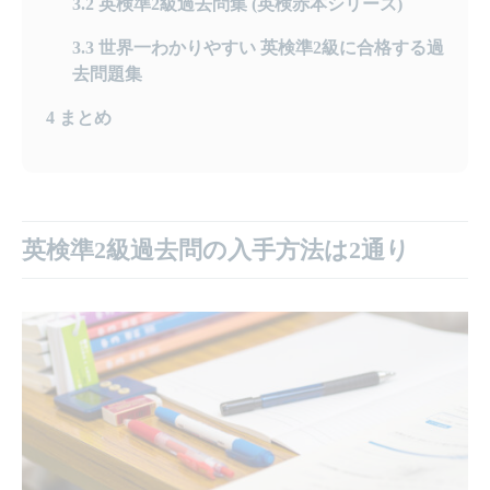
3.2
英検準2級過去問集 (英検赤本シリーズ)
3.3
世界一わかりやすい 英検準2級に合格する過
去問題集
4
まとめ
英検準2級過去問の入手方法は2通り