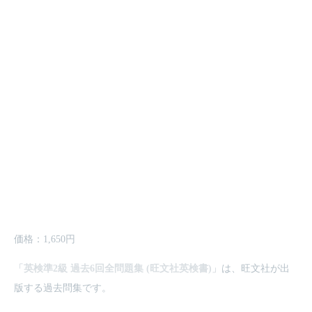
価格：1,650円
「
英検準2級 過去6回全問題集 (旺文社英検書)
」は、旺文社が出
版する過去問集です。