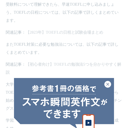
受験料について理解できたら、早速TOEFLに申し込みましょ
う。TOEFLの日程については、以下の記事で詳しくまとめてい
ます。
関連記事：
【2023年】TOEFLの日程と試験会場まとめ
またTOEFL対策に必要な勉強法については、以下の記事で詳し
くまとめています。
関連記事：
【初心者向け】TOEFLの勉強法5つを分かりやすく解
説
閉じる
大学生や社会人の方で、「学校や仕事が忙しくてなかなか
TOEFL対策の時間を捻出できない」「英語が苦手なので何から
始めればいいのか分からない」と悩んでいる方は、英語コーチン
グスクールの
トライズ
をご検討ください。
学習計画を立てるところから、あなたのTOEFL目標スコア達成