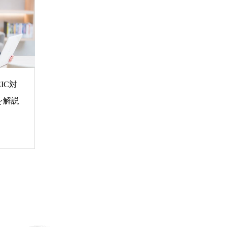
IC対
を解説