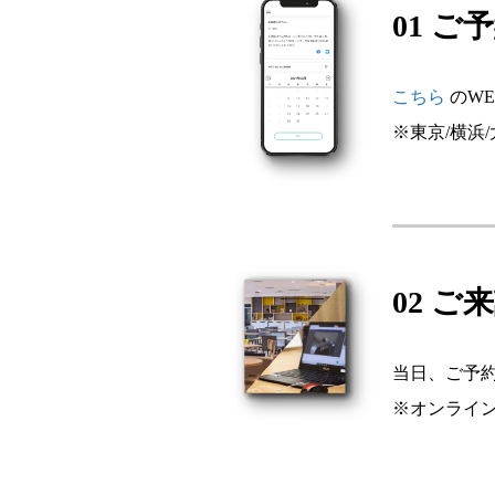
01 ご
こちら
のW
※東京/横浜
02 ご
当日、ご予
※オンライ