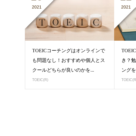
2021
2021
TOEICコーチングはオンラインで
TOE
も問題なし！おすすめや個人とス
き？勉
クールどちらが良いのかを...
ングを
TOEIC(R)
TOEIC(R