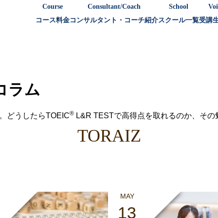
Course
Consultant/Coach
School
Voi
コース料金
コンサルタント・コーチ紹介
スクール一覧
受講
策コラム
®
。どうしたらTOEIC
L&R TESTで高得点を取れるのか、そ
TORAIZ
MAY
13