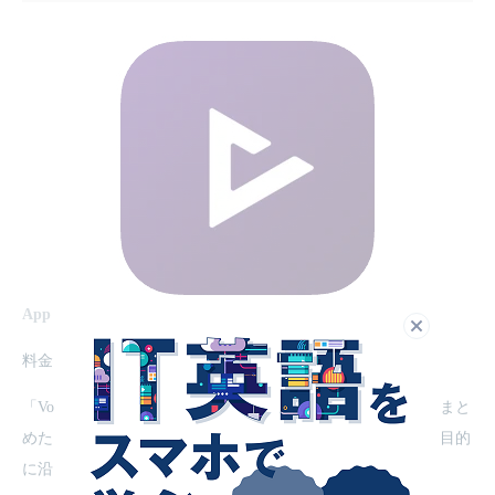
App Store
/
GooglePlay
閉じる
料金：無料(アプリ内課金あり)
「VoiceTube」は、YouTube動画を英語学習がしやすいようにまと
めたアプリです。8000以上の動画が用意されており、興味や目的
に沿って気になる動画を視聴できます。