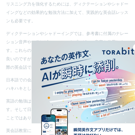
リスニング力を強化するためには、ディクテーションやシャドー
イングなどの効果的な勉強方法に加えて、実践的な英会話レッス
ンも必要です。
ディクテーションやシャドーイングでは、参考書に付属のナレー
ション音声や、テレビのニュースやプレゼンの音声を使用しま
す。これらの音声は「正しい英語が使われている」という点では
良いのですが、実際の英会話で耳にする音声とは異なります。実
際の英会話で耳にする音声と比べて、どこか機械的です。
日本語での会話でも、ニュースのアナウンサーのように正しくて
ハキハキとした日本語で会話をする方はいませんよね。
英語の勉強は独学でできても、英語を話すのには相手が必要で
す。そして日本国内で英会話ができる相手を見つけるのは簡単な
ことではありません。
英会話教室に通うなど、国内で英会話ができる環境も確保しまし