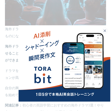
海外ドラマを活用することで、英語の学習が楽しさと効果を伴う
閉
ものになります。
海外ドラマは、学習者のレベルや目的に合わせて英語力を向上さ
せることができ、実際に使えるフレーズや表現を身につけること
ができます。
ドラマを楽しみながら英語を学ぶことで、語学学習のモチベーシ
ョンが高まり、長期間にわたって続けやすくなります。
自分の興味や学習目標に合わせて、ドラマを取り入れた英語学習
を始めてみましょう。
関連記事：
初心者の英語学習におすすめの海外ドラマ3選！やり